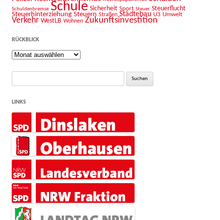
Schule
Sicherheit
Sport
Steuerflucht
Schuldenbremse
Steuer
Städtebau
Steuerhinterziehung
Steuern
U3
Umwelt
Straßen
Zukunftsinvestition
Verkehr
WestLB
Wohnen
RÜCKBLICK
Rückblick
Suche
nach:
LINKS