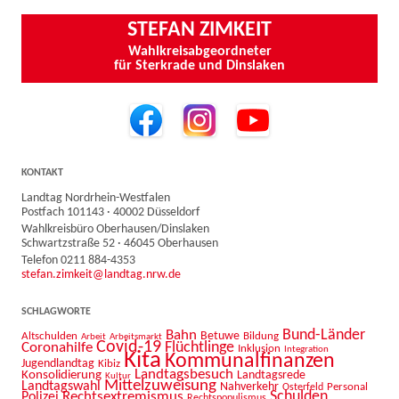
STEFAN ZIMKEIT
Wahlkreisabgeordneter
für Sterkrade und Dinslaken
KONTAKT
Landtag Nordrhein-Westfalen
Postfach 101143 · 40002 Düsseldorf
Wahlkreisbüro Oberhausen/Dinslaken
Schwartzstraße 52 · 46045 Oberhausen
Telefon 0211 884-4353
stefan.zimkeit@landtag.nrw.de
SCHLAGWORTE
Bahn
Bund-Länder
Betuwe
Altschulden
Bildung
Arbeit
Arbeitsmarkt
Covid-19
Flüchtlinge
Coronahilfe
Inklusion
Integration
Kita
Kommunalfinanzen
Jugendlandtag
Kibiz
Landtagsbesuch
Konsolidierung
Landtagsrede
Kultur
Mittelzuweisung
Landtagswahl
Nahverkehr
Personal
Osterfeld
Schulden
Rechtsextremismus
Polizei
Rechtspopulismus