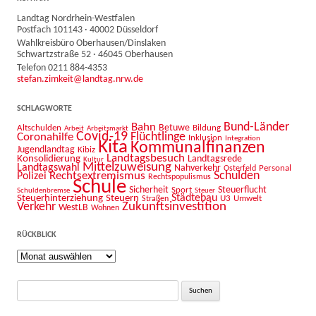
Landtag Nordrhein-Westfalen
Postfach 101143 · 40002 Düsseldorf
Wahlkreisbüro Oberhausen/Dinslaken
Schwartzstraße 52 · 46045 Oberhausen
Telefon 0211 884-4353
stefan.zimkeit@landtag.nrw.de
SCHLAGWORTE
Bahn
Bund-Länder
Betuwe
Altschulden
Bildung
Arbeit
Arbeitsmarkt
Covid-19
Flüchtlinge
Coronahilfe
Inklusion
Integration
Kita
Kommunalfinanzen
Jugendlandtag
Kibiz
Landtagsbesuch
Konsolidierung
Landtagsrede
Kultur
Mittelzuweisung
Landtagswahl
Nahverkehr
Personal
Osterfeld
Schulden
Rechtsextremismus
Polizei
Rechtspopulismus
Schule
Sicherheit
Sport
Steuerflucht
Schuldenbremse
Steuer
Städtebau
Steuerhinterziehung
Steuern
U3
Umwelt
Straßen
Zukunftsinvestition
Verkehr
WestLB
Wohnen
RÜCKBLICK
Rückblick
Suche
nach: