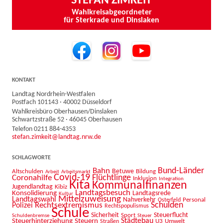
STEFAN ZIMKEIT
Wahlkreisabgeordneter
für Sterkrade und Dinslaken
KONTAKT
Landtag Nordrhein-Westfalen
Postfach 101143 · 40002 Düsseldorf
Wahlkreisbüro Oberhausen/Dinslaken
Schwartzstraße 52 · 46045 Oberhausen
Telefon 0211 884-4353
stefan.zimkeit@landtag.nrw.de
SCHLAGWORTE
Bahn
Bund-Länder
Betuwe
Altschulden
Bildung
Arbeit
Arbeitsmarkt
Covid-19
Flüchtlinge
Coronahilfe
Inklusion
Integration
Kita
Kommunalfinanzen
Jugendlandtag
Kibiz
Landtagsbesuch
Konsolidierung
Landtagsrede
Kultur
Mittelzuweisung
Landtagswahl
Nahverkehr
Personal
Osterfeld
Schulden
Rechtsextremismus
Polizei
Rechtspopulismus
Schule
Sicherheit
Sport
Steuerflucht
Schuldenbremse
Steuer
Städtebau
Steuerhinterziehung
Steuern
U3
Umwelt
Straßen