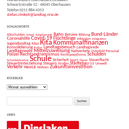
Wahlkreisbüro Oberhausen/Dinslaken
Schwartzstraße 52 · 46045 Oberhausen
Telefon 0211 884-4353
stefan.zimkeit@landtag.nrw.de
SCHLAGWORTE
Bahn
Bund-Länder
Betuwe
Altschulden
Bildung
Arbeit
Arbeitsmarkt
Covid-19
Flüchtlinge
Coronahilfe
Inklusion
Integration
Kita
Kommunalfinanzen
Jugendlandtag
Kibiz
Landtagsbesuch
Konsolidierung
Landtagsrede
Kultur
Mittelzuweisung
Landtagswahl
Nahverkehr
Personal
Osterfeld
Schulden
Rechtsextremismus
Polizei
Rechtspopulismus
Schule
Sicherheit
Sport
Steuerflucht
Schuldenbremse
Steuer
Städtebau
Steuerhinterziehung
Steuern
U3
Umwelt
Straßen
Zukunftsinvestition
Verkehr
WestLB
Wohnen
RÜCKBLICK
Rückblick
Suche
nach:
LINKS