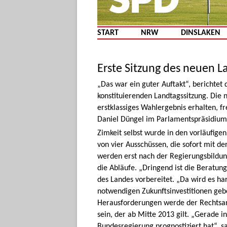
START
NRW
DINSLAKEN
Erste Sitzung des neuen L
„Das war ein guter Auftakt“, berichtet
konstituierenden Landtagssitzung. Die
erstklassiges Wahlergebnis erhalten, fr
Daniel Düngel im Parlamentspräsidium 
Zimkeit selbst wurde in den vorläufigen
von vier Ausschüssen, die sofort mit d
werden erst nach der Regierungsbildung
die Abläufe. „Dringend ist die Beratu
des Landes vorbereitet. „Da wird es h
notwendigen Zukunftsinvestitionen gebe
Herausforderungen werde der Rechtsan
sein, der ab Mitte 2013 gilt. „Gerade i
Bundesregierung prognostiziert hat“, s