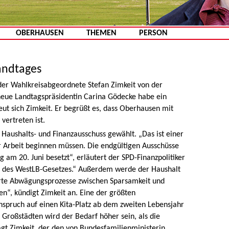
Zum Inhalt springen
OBERHAUSEN
THEMEN
PERSON
andtages
 der Wahlkreisabgeordnete Stefan Zimkeit von der
 neue Landtagspräsidentin Carina Gödecke habe ein
eut sich Zimkeit. Er begrüßt es, dass Oberhausen mit
vertreten ist.
 Haushalts- und Finanzausschuss gewählt. „Das ist einer
er Arbeit beginnen müssen. Die endgültigen Ausschüsse
 am 20. Juni besetzt“, erläutert der SPD-Finanzpolitiker
ng des WestLB-Gesetzes.“ Außerdem werde der Haushalt
arte Abwägungsprozesse zwischen Sparsamkeit und
n“, kündigt Zimkeit an. Eine der größten
spruch auf einen Kita-Platz ab dem zweiten Lebensjahr
n Großstädten wird der Bedarf höher sein, als die
agt Zimkeit, der den von Bundesfamilienministerin