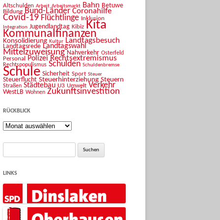
Bahn
Betuwe
Altschulden
Arbeit
Arbeitsmarkt
Bund-Länder
Coronahilfe
Bildung
Covid-19
Flüchtlinge
Inklusion
Kita
Jugendlandtag
Kibiz
Integration
Kommunalfinanzen
Landtagsbesuch
Konsolidierung
Kultur
Landtagswahl
Landtagsrede
Mittelzuweisung
Nahverkehr
Osterfeld
Rechtsextremismus
Polizei
Personal
Schulden
Rechtspopulismus
Schuldenbremse
Schule
Sicherheit
Sport
Steuer
Steuerhinterziehung
Steuern
Steuerflucht
Verkehr
Städtebau
U3
Umwelt
Straßen
Zukunftsinvestition
WestLB
Wohnen
RÜCKBLICK
Rückblick
Suche
nach:
LINKS