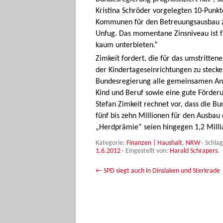
Kristina Schröder vorgelegten 10-Punkte
Kommunen für den Betreuungsausbau zin
Unfug. Das momentane Zinsniveau ist für
kaum unterbieten.“
Zimkeit fordert, die für das umstritte
der Kindertageseinrichtungen zu steck
Bundesregierung alle gemeinsamen Anst
Kind und Beruf sowie eine gute Förderu
Stefan Zimkeit rechnet vor, dass die Bu
fünf bis zehn Millionen für den Ausbau
„Herdprämie“ seien hingegen 1,2 Milli
Kategorie:
Finanzen | Haushalt
,
NRW
· Schla
1.6.2012
·
Eingestellt von:
Harald Schrapers
.
Beitrags-Navigation
←
SPD siegt auch in Dinslaken und Sterkrade