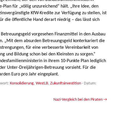
-Plan für „völlig unzureichend“ hält. „Ihre Idee, den
svergünstigte KfW-Kredite zur Verfügung zu stellen, ist
 die öffentliche Hand derart niedrig – das lässt sich
ne Betreuungsgeld vorgesehen Finanzmittel in den Ausbau
en. „Mit dem absurden Betreuungsgeld konterkariert die
rengungen, für eine verbesserte Vereinbarkeit von
ng und Bildung schon bei den Kleinsten zu sorgen.“
ndesfamilienministerin in ihrem 10-Punkte Plan lediglich
 der Unter-Dreijährigen-Betreuung vorsieht. Für die
arden Euro pro Jahr eingeplant.
gwort:
Konsolidierung
,
WestLB
,
Zukunftsinvestition
· Datum:
Nazi-Vergleich bei den Piraten
→