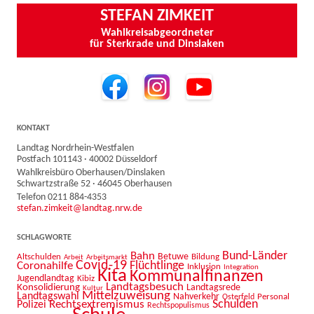
STEFAN ZIMKEIT
Wahlkreisabgeordneter
für Sterkrade und Dinslaken
KONTAKT
Landtag Nordrhein-Westfalen
Postfach 101143 · 40002 Düsseldorf
Wahlkreisbüro Oberhausen/Dinslaken
Schwartzstraße 52 · 46045 Oberhausen
Telefon 0211 884-4353
stefan.zimkeit@landtag.nrw.de
SCHLAGWORTE
Bahn
Bund-Länder
Betuwe
Altschulden
Bildung
Arbeit
Arbeitsmarkt
Covid-19
Flüchtlinge
Coronahilfe
Inklusion
Integration
Kita
Kommunalfinanzen
Jugendlandtag
Kibiz
Landtagsbesuch
Konsolidierung
Landtagsrede
Kultur
Mittelzuweisung
Landtagswahl
Nahverkehr
Personal
Osterfeld
Schulden
Rechtsextremismus
Polizei
Rechtspopulismus