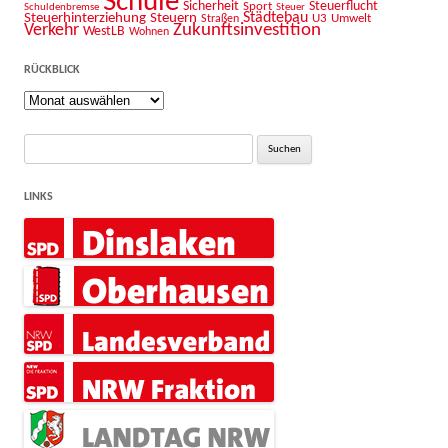
Schule
Sicherheit
Sport
Steuerflucht
Schuldenbremse
Steuer
Städtebau
Steuerhinterziehung
Steuern
U3
Umwelt
Straßen
Zukunftsinvestition
Verkehr
WestLB
Wohnen
RÜCKBLICK
Rückblick
Suche
nach:
LINKS