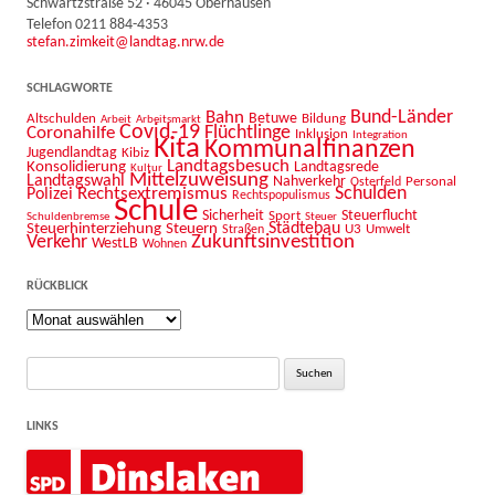
Schwartzstraße 52 · 46045 Oberhausen
Telefon 0211 884-4353
stefan.zimkeit@landtag.nrw.de
SCHLAGWORTE
Bahn
Bund-Länder
Betuwe
Altschulden
Bildung
Arbeit
Arbeitsmarkt
Covid-19
Flüchtlinge
Coronahilfe
Inklusion
Integration
Kita
Kommunalfinanzen
Jugendlandtag
Kibiz
Landtagsbesuch
Konsolidierung
Landtagsrede
Kultur
Mittelzuweisung
Landtagswahl
Nahverkehr
Personal
Osterfeld
Schulden
Rechtsextremismus
Polizei
Rechtspopulismus
Schule
Sicherheit
Sport
Steuerflucht
Schuldenbremse
Steuer
Städtebau
Steuerhinterziehung
Steuern
U3
Umwelt
Straßen
Zukunftsinvestition
Verkehr
WestLB
Wohnen
RÜCKBLICK
Rückblick
Suche
nach:
LINKS