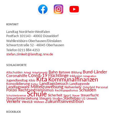
KONTAKT
Landtag Nordrhein-Westfalen
Postfach 101143 · 40002 Düsseldorf
Wahlkreisbüro Oberhausen/Dinslaken
Schwartzstraße 52 · 46045 Oberhausen
Telefon 0211 884-4353
stefan.zimkeit@landtag.nrw.de
SCHLAGWORTE
Bahn
Bund-Länder
Betuwe
Altschulden
Bildung
Arbeit
Arbeitsmarkt
Covid-19
Flüchtlinge
Coronahilfe
Inklusion
Integration
Kita
Kommunalfinanzen
Jugendlandtag
Kibiz
Landtagsbesuch
Konsolidierung
Landtagsrede
Kultur
Mittelzuweisung
Landtagswahl
Nahverkehr
Personal
Osterfeld
Schulden
Rechtsextremismus
Polizei
Rechtspopulismus
Schule
Sicherheit
Sport
Steuerflucht
Schuldenbremse
Steuer
Städtebau
Steuerhinterziehung
Steuern
U3
Umwelt
Straßen
Zukunftsinvestition
Verkehr
WestLB
Wohnen
RÜCKBLICK