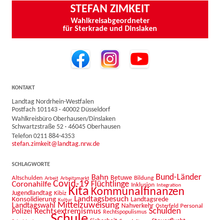
STEFAN ZIMKEIT
Wahlkreisabgeordneter
für Sterkrade und Dinslaken
KONTAKT
Landtag Nordrhein-Westfalen
Postfach 101143 · 40002 Düsseldorf
Wahlkreisbüro Oberhausen/Dinslaken
Schwartzstraße 52 · 46045 Oberhausen
Telefon 0211 884-4353
stefan.zimkeit@landtag.nrw.de
SCHLAGWORTE
Bahn
Bund-Länder
Betuwe
Altschulden
Bildung
Arbeit
Arbeitsmarkt
Covid-19
Flüchtlinge
Coronahilfe
Inklusion
Integration
Kita
Kommunalfinanzen
Jugendlandtag
Kibiz
Landtagsbesuch
Konsolidierung
Landtagsrede
Kultur
Mittelzuweisung
Landtagswahl
Nahverkehr
Personal
Osterfeld
Schulden
Rechtsextremismus
Polizei
Rechtspopulismus
Schule