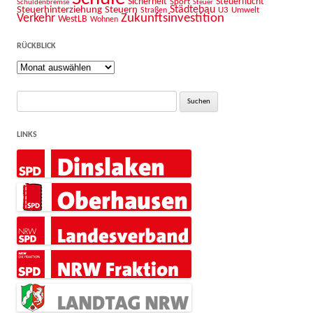
Sicherheit
Sport
Steuerflucht
Schuldenbremse
Steuer
Städtebau
Steuerhinterziehung
Steuern
U3
Umwelt
Straßen
Zukunftsinvestition
Verkehr
WestLB
Wohnen
RÜCKBLICK
Rückblick
Suche
nach:
LINKS