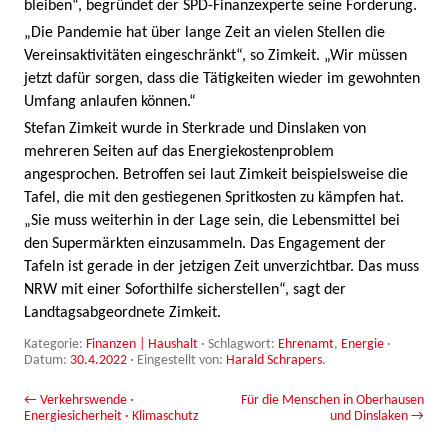
bleiben“, begründet der SPD-Finanzexperte seine Forderung.
„Die Pandemie hat über lange Zeit an vielen Stellen die
Vereinsaktivitäten eingeschränkt“, so Zimkeit. „Wir müssen
jetzt dafür sorgen, dass die Tätigkeiten wieder im gewohnten
Umfang anlaufen können.“
Stefan Zimkeit wurde in Sterkrade und Dinslaken von
mehreren Seiten auf das Energiekostenproblem
angesprochen. Betroffen sei laut Zimkeit beispielsweise die
Tafel, die mit den gestiegenen Spritkosten zu kämpfen hat.
„Sie muss weiterhin in der Lage sein, die Lebensmittel bei
den Supermärkten einzusammeln. Das Engagement der
Tafeln ist gerade in der jetzigen Zeit unverzichtbar. Das muss
NRW mit einer Soforthilfe sicherstellen“, sagt der
Landtagsabgeordnete Zimkeit.
Kategorie:
Finanzen | Haushalt
· Schlagwort:
Ehrenamt
,
Energie
·
Datum:
30.4.2022
·
Eingestellt von:
Harald Schrapers
.
Beitrags-Navigation
←
Verkehrswende ·
Für die Menschen in Oberhausen
Energiesicherheit · Klimaschutz
und Dinslaken
→