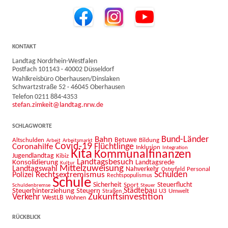
KONTAKT
Landtag Nordrhein-Westfalen
Postfach 101143 · 40002 Düsseldorf
Wahlkreisbüro Oberhausen/Dinslaken
Schwartzstraße 52 · 46045 Oberhausen
Telefon 0211 884-4353
stefan.zimkeit@landtag.nrw.de
SCHLAGWORTE
Bahn
Bund-Länder
Betuwe
Altschulden
Bildung
Arbeit
Arbeitsmarkt
Covid-19
Flüchtlinge
Coronahilfe
Inklusion
Integration
Kita
Kommunalfinanzen
Jugendlandtag
Kibiz
Landtagsbesuch
Konsolidierung
Landtagsrede
Kultur
Mittelzuweisung
Landtagswahl
Nahverkehr
Personal
Osterfeld
Schulden
Rechtsextremismus
Polizei
Rechtspopulismus
Schule
Sicherheit
Sport
Steuerflucht
Schuldenbremse
Steuer
Städtebau
Steuerhinterziehung
Steuern
U3
Umwelt
Straßen
Zukunftsinvestition
Verkehr
WestLB
Wohnen
RÜCKBLICK