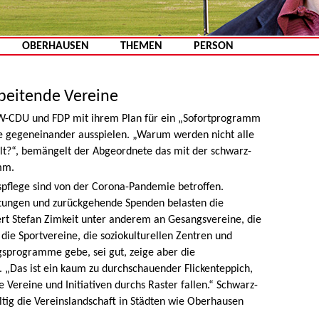
Zum Inhalt springen
OBERHAUSEN
THEMEN
PERSON
rbeitende Vereine
 NRW-CDU und FDP mit ihrem Plan für ein „Sofortprogramm
e gegeneinander ausspielen. „Warum werden nicht alle
lt?“, bemängelt der Abgeordnete das mit der schwarz-
mm.
pflege sind von der Corona-Pandemie betroffen.
tungen und zurückgehende Spenden belasten die
ert Stefan Zimkeit unter anderem an Gesangsvereine, die
 die Sportvereine, die soziokulturellen Zentren und
gsprogramme gebe, sei gut, zeige aber die
. „Das ist ein kaum zu durchschauender Flickenteppich,
e Vereine und Initiativen durchs Raster fallen.“ Schwarz-
ältig die Vereinslandschaft in Städten wie Oberhausen