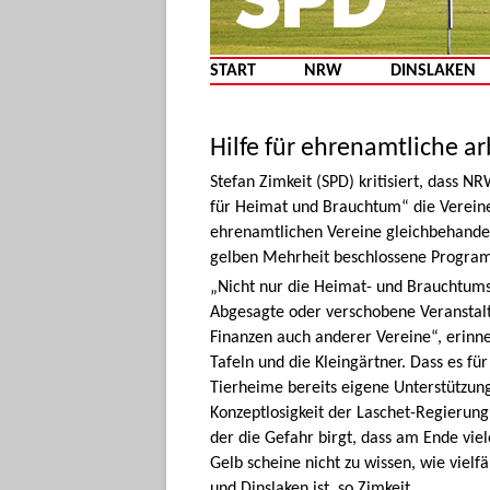
START
NRW
DINSLAKEN
Hilfe für ehrenamtliche a
Stefan Zimkeit (SPD) kritisiert, dass
für Heimat und Brauchtum“ die Verein
ehrenamtlichen Vereine gleichbehande
gelben Mehrheit beschlossene Progra
„Nicht nur die Heimat- und Brauchtums
Abgesagte oder verschobene Veranstal
Finanzen auch anderer Vereine“, erinn
Tafeln und die Kleingärtner. Dass es für
Tierheime bereits eigene Unterstützun
Konzeptlosigkeit der Laschet-Regierung
der die Gefahr birgt, dass am Ende viel
Gelb scheine nicht zu wissen, wie vielf
und Dinslaken ist, so Zimkeit.