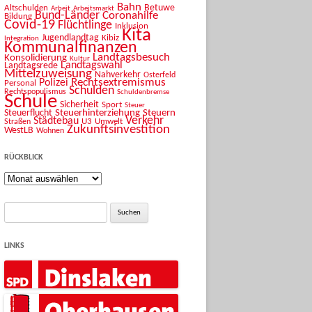
Bahn
Betuwe
Altschulden
Arbeit
Arbeitsmarkt
Bund-Länder
Coronahilfe
Bildung
Covid-19
Flüchtlinge
Inklusion
Kita
Jugendlandtag
Kibiz
Integration
Kommunalfinanzen
Landtagsbesuch
Konsolidierung
Kultur
Landtagswahl
Landtagsrede
Mittelzuweisung
Nahverkehr
Osterfeld
Rechtsextremismus
Polizei
Personal
Schulden
Rechtspopulismus
Schuldenbremse
Schule
Sicherheit
Sport
Steuer
Steuerhinterziehung
Steuern
Steuerflucht
Verkehr
Städtebau
U3
Umwelt
Straßen
Zukunftsinvestition
WestLB
Wohnen
RÜCKBLICK
Rückblick
Suche
nach:
LINKS