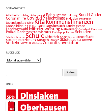
SCHLAGWORTE
Bahn
Bund-Länder
Betuwe
Altschulden
Bildung
Arbeit
Arbeitsmarkt
Covid-19
Flüchtlinge
Coronahilfe
Inklusion
Integration
Kita
Kommunalfinanzen
Jugendlandtag
Kibiz
Landtagsbesuch
Konsolidierung
Landtagsrede
Kultur
Mittelzuweisung
Landtagswahl
Nahverkehr
Personal
Osterfeld
Schulden
Rechtsextremismus
Polizei
Rechtspopulismus
Schule
Sicherheit
Sport
Steuerflucht
Schuldenbremse
Steuer
Städtebau
Steuerhinterziehung
Steuern
U3
Umwelt
Straßen
Zukunftsinvestition
Verkehr
WestLB
Wohnen
RÜCKBLICK
Rückblick
Suche
nach:
LINKS