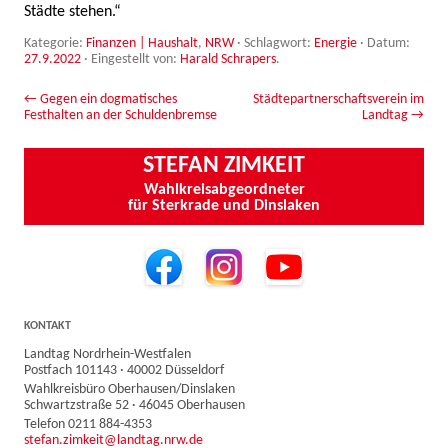
Städte stehen.“
Kategorie:
Finanzen | Haushalt
,
NRW
· Schlagwort:
Energie
· Datum:
27.9.2022
·
Eingestellt von:
Harald Schrapers
.
Beitrags-Navigation
←
Gegen ein dogmatisches
Städtepartnerschaftsverein im
Festhalten an der Schuldenbremse
Landtag
→
STEFAN ZIMKEIT
Wahlkreisabgeordneter
für Sterkrade und Dinslaken
KONTAKT
Landtag Nordrhein-Westfalen
Postfach 101143 · 40002 Düsseldorf
Wahlkreisbüro Oberhausen/Dinslaken
Schwartzstraße 52 · 46045 Oberhausen
Telefon 0211 884-4353
stefan.zimkeit@landtag.nrw.de