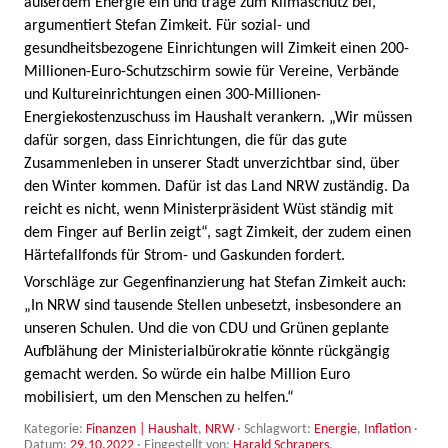
außerdem Energie ein und trage zum Klimaschutz bei,
argumentiert Stefan Zimkeit. Für sozial- und
gesundheitsbezogene Einrichtungen will Zimkeit einen 200-
Millionen-Euro-Schutzschirm sowie für Vereine, Verbände
und Kultureinrichtungen einen 300-Millionen-
Energiekostenzuschuss im Haushalt verankern. „Wir müssen
dafür sorgen, dass Einrichtungen, die für das gute
Zusammenleben in unserer Stadt unverzichtbar sind, über
den Winter kommen. Dafür ist das Land NRW zuständig. Da
reicht es nicht, wenn Ministerpräsident Wüst ständig mit
dem Finger auf Berlin zeigt“, sagt Zimkeit, der zudem einen
Härtefallfonds für Strom- und Gaskunden fordert.
Vorschläge zur Gegenfinanzierung hat Stefan Zimkeit auch:
„In NRW sind tausende Stellen unbesetzt, insbesondere an
unseren Schulen. Und die von CDU und Grünen geplante
Aufblähung der Ministerialbürokratie könnte rückgängig
gemacht werden. So würde ein halbe Million Euro
mobilisiert, um den Menschen zu helfen.“
Kategorie:
Finanzen | Haushalt
,
NRW
· Schlagwort:
Energie
,
Inflation
·
Datum:
29.10.2022
·
Eingestellt von:
Harald Schrapers
.