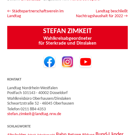
Beitrags-Navigation
←
Städtepartnerschaftsverein im
Landtag beschließt
Landtag
Nachtragshaushalt für 2022
→
STEFAN ZIMKEIT
Wahlkreisabgeordneter
für Sterkrade und Dinslaken
KONTAKT
Landtag Nordrhein-Westfalen
Postfach 101143 · 40002 Düsseldorf
Wahlkreisbüro Oberhausen/Dinslaken
Schwartzstraße 52 · 46045 Oberhausen
Telefon 0211 884-4353
stefan.zimkeit@landtag.nrw.de
SCHLAGWORTE
Bahn
Bund-Länder
Betuwe
Altschulden
Bildung
Arbeit
Arbeitsmarkt