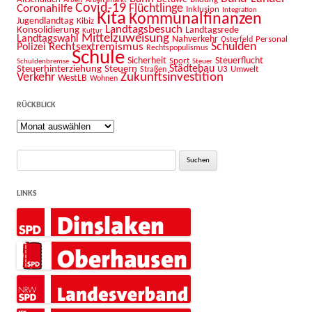
Covid-19
Flüchtlinge
Coronahilfe
Inklusion
Integration
Kita
Kommunalfinanzen
Jugendlandtag
Kibiz
Landtagsbesuch
Konsolidierung
Landtagsrede
Kultur
Mittelzuweisung
Landtagswahl
Nahverkehr
Personal
Osterfeld
Schulden
Rechtsextremismus
Polizei
Rechtspopulismus
Schule
Sicherheit
Sport
Steuerflucht
Schuldenbremse
Steuer
Städtebau
Steuerhinterziehung
Steuern
U3
Umwelt
Straßen
Zukunftsinvestition
Verkehr
WestLB
Wohnen
RÜCKBLICK
Rückblick
Suche
nach:
LINKS