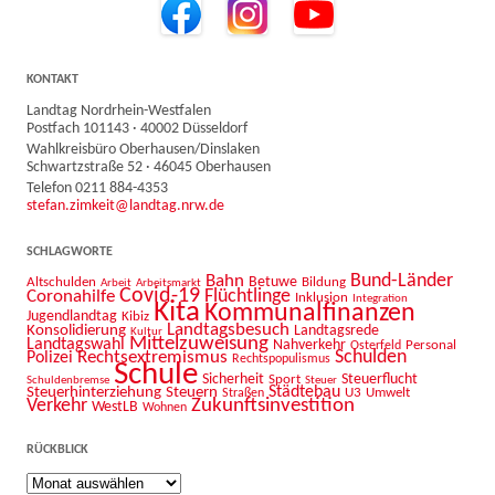
KONTAKT
Landtag Nordrhein-Westfalen
Postfach 101143 · 40002 Düsseldorf
Wahlkreisbüro Oberhausen/Dinslaken
Schwartzstraße 52 · 46045 Oberhausen
Telefon 0211 884-4353
stefan.zimkeit@landtag.nrw.de
SCHLAGWORTE
Bahn
Bund-Länder
Betuwe
Altschulden
Bildung
Arbeit
Arbeitsmarkt
Covid-19
Flüchtlinge
Coronahilfe
Inklusion
Integration
Kita
Kommunalfinanzen
Jugendlandtag
Kibiz
Landtagsbesuch
Konsolidierung
Landtagsrede
Kultur
Mittelzuweisung
Landtagswahl
Nahverkehr
Personal
Osterfeld
Schulden
Rechtsextremismus
Polizei
Rechtspopulismus
Schule
Sicherheit
Sport
Steuerflucht
Schuldenbremse
Steuer
Städtebau
Steuerhinterziehung
Steuern
U3
Umwelt
Straßen
Zukunftsinvestition
Verkehr
WestLB
Wohnen
RÜCKBLICK
Rückblick