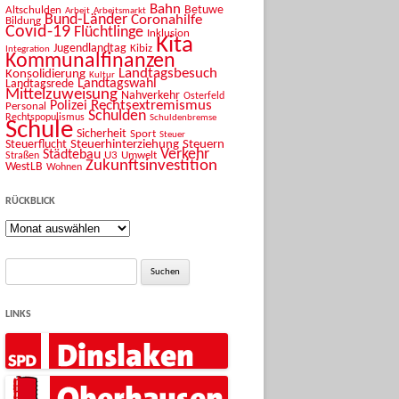
Bahn
Betuwe
Altschulden
Arbeit
Arbeitsmarkt
Bund-Länder
Coronahilfe
Bildung
Covid-19
Flüchtlinge
Inklusion
Kita
Jugendlandtag
Kibiz
Integration
Kommunalfinanzen
Landtagsbesuch
Konsolidierung
Kultur
Landtagswahl
Landtagsrede
Mittelzuweisung
Nahverkehr
Osterfeld
Rechtsextremismus
Polizei
Personal
Schulden
Rechtspopulismus
Schuldenbremse
Schule
Sicherheit
Sport
Steuer
Steuerhinterziehung
Steuern
Steuerflucht
Verkehr
Städtebau
U3
Umwelt
Straßen
Zukunftsinvestition
WestLB
Wohnen
RÜCKBLICK
Rückblick
Suche
nach:
LINKS