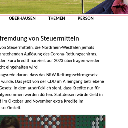
Zum Inhalt springen
OBERHAUSEN
THEMEN
PERSON
fremdung von Steuermitteln
von Steuermitteln, die Nordrhein-Westfalen jemals
r anstehenden Auflösung des Corona-Rettungsschirms.
arden Euro kreditfinanziert auf 2023 übertragen werden
ht eingehalten wird.
ndtagsrede daran, dass das NRW-Rettungsschirmgesetz
 wurde. Das jetzt von der CDU im Alleingang betriebene
esetz, in dem ausdrücklich steht, dass Kredite nur für
genommen werden dürfen. Stattdessen würde Geld in
zt im Oktober und November extra Kredite im
so Zimkeit.