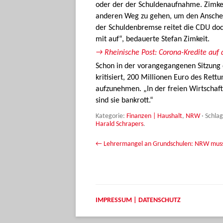
oder der der Schuldenaufnahme. Zimke
anderen Weg zu gehen, um den Anschei
der Schuldenbremse reitet die CDU doch
mit auf“, bedauerte Stefan Zimkeit.
→ Rheinische Post: Corona-Kredite auf 
Schon in der vorangegangenen Sitzung 
kritisiert, 200 Millionen Euro des Rett
aufzunehmen. „In der freien Wirtschaf
sind sie bankrott.“
Kategorie:
Finanzen | Haushalt
,
NRW
· Schla
Harald Schrapers
.
Beitrags-Navigation
←
Lehrermangel an Grundschulen: NRW muss
IMPRESSUM | DATENSCHUTZ