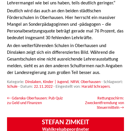
Lehrermangel wie bei uns haben, teils deutlich geringer.“
Deutlich wird das auch an den beiden städtischen
Förderschulen in Oberhausen. Hier herrscht ein massiver
Mangel an Sonderpädagoginnen und -pädagogen – die
Personalbesetzungsquote beträgt gerade mal 76 Prozent, das
bedeutet insgesamt 30 fehlenden Lehrkräfte.
An den weiterführenden Schulen in Oberhausen und
Dinslaken zeigt sich ein differenziertes Bild. Während die
Gesamtschulen eine nicht ausreichende Lehrerausstattung
melden, sieht es an den anderen Schulformen nach Angaben
der Landesregierung zum großen Teil besser aus.
Kategorie:
Dinslaken
,
Kinder | Jugend
,
NRW
,
Oberhausen
· Schlagwort:
Schule
· Datum:
22.11.2022
·
Eingestellt von:
Harald Schrapers
.
Beitrags-Navigation
←
Gdanska Oberhausen: Pub Quiz
Rettungsschirm:
zu Geld und Finanzen
Zweckentfremdung von
Steuermitteln
→
STEFAN ZIMKEIT
Wahlkreisabgeordneter