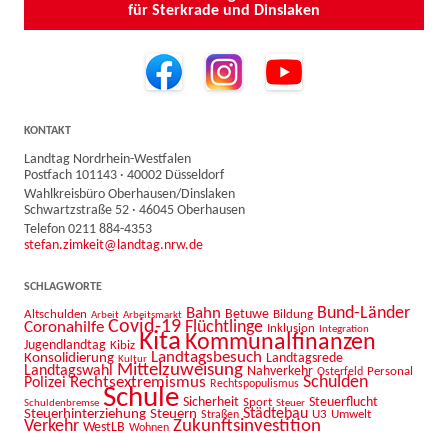
für Sterkrade und Dinslaken
KONTAKT
Landtag Nordrhein-Westfalen
Postfach 101143 · 40002 Düsseldorf
Wahlkreisbüro Oberhausen/Dinslaken
Schwartzstraße 52 · 46045 Oberhausen
Telefon 0211 884-4353
stefan.zimkeit@landtag.nrw.de
SCHLAGWORTE
Bahn
Bund-Länder
Betuwe
Altschulden
Bildung
Arbeit
Arbeitsmarkt
Covid-19
Flüchtlinge
Coronahilfe
Inklusion
Integration
Kita
Kommunalfinanzen
Jugendlandtag
Kibiz
Landtagsbesuch
Konsolidierung
Landtagsrede
Kultur
Mittelzuweisung
Landtagswahl
Nahverkehr
Personal
Osterfeld
Schulden
Rechtsextremismus
Polizei
Rechtspopulismus
Schule
Sicherheit
Sport
Steuerflucht
Schuldenbremse
Steuer
Städtebau
Steuerhinterziehung
Steuern
U3
Umwelt
Straßen
Zukunftsinvestition
Verkehr
WestLB
Wohnen