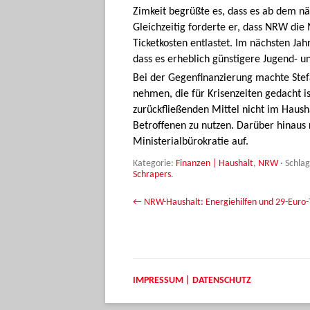
Zimkeit begrüßte es, dass es ab dem nä
Gleichzeitig forderte er, dass NRW d
Ticketkosten entlastet. Im nächsten Jah
dass es erheblich günstigere Jugend- und
Bei der Gegenfinanzierung machte Stef
nehmen, die für Krisenzeiten gedacht i
zurückfließenden Mittel nicht im Hausha
Betroffenen zu nutzen. Darüber hinaus r
Ministerialbürokratie auf.
Kategorie:
Finanzen | Haushalt
,
NRW
· Schla
Schrapers
.
Beitrags-Navigation
←
NRW-Haushalt: Energiehilfen und 29-Euro-
IMPRESSUM | DATENSCHUTZ