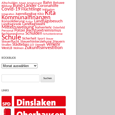
Bahn
Betuwe
Altschulden
Arbeit
Arbeitsmarkt
Bund-Länder
Coronahilfe
Bildung
Covid-19
Flüchtlinge
Inklusion
Kita
Jugendlandtag
Kibiz
Integration
Kommunalfinanzen
Landtagsbesuch
Konsolidierung
Kultur
Landtagswahl
Landtagsrede
Mittelzuweisung
Nahverkehr
Osterfeld
Rechtsextremismus
Polizei
Personal
Schulden
Rechtspopulismus
Schuldenbremse
Schule
Sicherheit
Sport
Steuer
Steuerhinterziehung
Steuern
Steuerflucht
Verkehr
Städtebau
U3
Umwelt
Straßen
Zukunftsinvestition
WestLB
Wohnen
RÜCKBLICK
Rückblick
Suche
nach:
LINKS