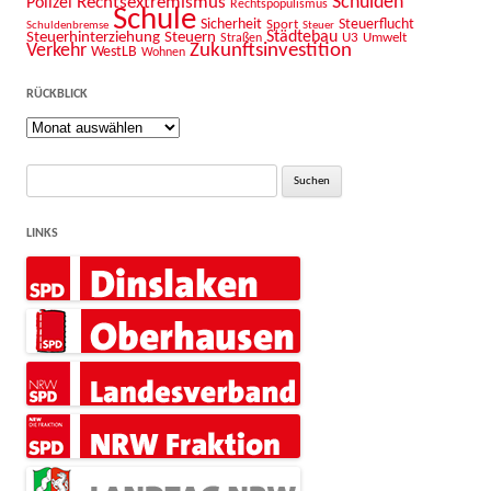
Schulden
Rechtsextremismus
Polizei
Rechtspopulismus
Schule
Sicherheit
Sport
Steuerflucht
Schuldenbremse
Steuer
Städtebau
Steuerhinterziehung
Steuern
U3
Umwelt
Straßen
Zukunftsinvestition
Verkehr
WestLB
Wohnen
RÜCKBLICK
Rückblick
Suche
nach:
LINKS