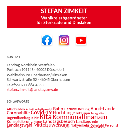
STEFAN ZIMKEIT
Wahlkreisabgeordneter
für Sterkrade und Dinslaken
KONTAKT
Landtag Nordrhein-Westfalen
Postfach 101143 · 40002 Düsseldorf
Wahlkreisbüro Oberhausen/Dinslaken
Schwartzstraße 52 · 46045 Oberhausen
Telefon 0211 884-4353
stefan.zimkeit@landtag.nrw.de
SCHLAGWORTE
Bahn
Bund-Länder
Betuwe
Altschulden
Bildung
Arbeit
Arbeitsmarkt
Covid-19
Flüchtlinge
Coronahilfe
Inklusion
Integration
Kita
Kommunalfinanzen
Jugendlandtag
Kibiz
Landtagsbesuch
Konsolidierung
Landtagsrede
Kultur
Mittelzuweisung
Landtagswahl
Nahverkehr
Personal
Osterfeld