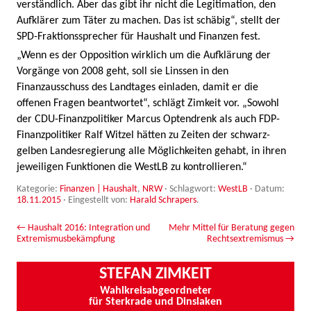
verständlich. Aber das gibt ihr nicht die Legitimation, den
Aufklärer zum Täter zu machen. Das ist schäbig“, stellt der
SPD-Fraktionssprecher für Haushalt und Finanzen fest.
„Wenn es der Opposition wirklich um die Aufklärung der
Vorgänge von 2008 geht, soll sie Linssen in den
Finanzausschuss des Landtages einladen, damit er die
offenen Fragen beantwortet“, schlägt Zimkeit vor. „Sowohl
der CDU-Finanzpolitiker Marcus Optendrenk als auch FDP-
Finanzpolitiker Ralf Witzel hätten zu Zeiten der schwarz-
gelben Landesregierung alle Möglichkeiten gehabt, in ihren
jeweiligen Funktionen die WestLB zu kontrollieren.“
Kategorie:
Finanzen | Haushalt
,
NRW
· Schlagwort:
WestLB
· Datum:
18.11.2015
·
Eingestellt von:
Harald Schrapers
.
Beitrags-Navigation
←
Haushalt 2016: Integration und
Mehr Mittel für Beratung gegen
Extremismusbekämpfung
Rechtsextremismus
→
STEFAN ZIMKEIT
Wahlkreisabgeordneter
für Sterkrade und Dinslaken