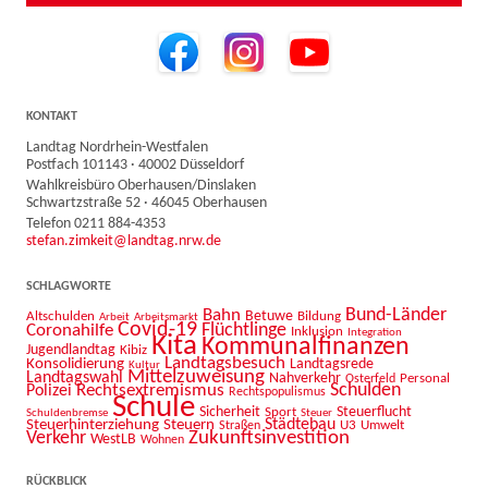
KONTAKT
Landtag Nordrhein-Westfalen
Postfach 101143 · 40002 Düsseldorf
Wahlkreisbüro Oberhausen/Dinslaken
Schwartzstraße 52 · 46045 Oberhausen
Telefon 0211 884-4353
stefan.zimkeit@landtag.nrw.de
SCHLAGWORTE
Bahn
Bund-Länder
Betuwe
Altschulden
Bildung
Arbeit
Arbeitsmarkt
Covid-19
Flüchtlinge
Coronahilfe
Inklusion
Integration
Kita
Kommunalfinanzen
Jugendlandtag
Kibiz
Landtagsbesuch
Konsolidierung
Landtagsrede
Kultur
Mittelzuweisung
Landtagswahl
Nahverkehr
Personal
Osterfeld
Schulden
Rechtsextremismus
Polizei
Rechtspopulismus
Schule
Sicherheit
Sport
Steuerflucht
Schuldenbremse
Steuer
Städtebau
Steuerhinterziehung
Steuern
U3
Umwelt
Straßen
Zukunftsinvestition
Verkehr
WestLB
Wohnen
RÜCKBLICK