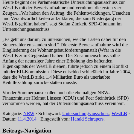
Heute beginnt der Parlamentarische Untersuchungsausschuss zur
WestLB mit der Beweisaufnahme und vernimmt die ersten vier
Zeugen. „Wir haben den Auftrag, die Fehlentwicklungen, Ursachen
und Verantwortlichkeiten aufzuklären, die zum Niedergang der
WestLB geführt haben“, sagt Stefan Zimkeit, SPD-Obmann im
Untersuchungsausschuss.
„Es geht uns darum, zu untersuchen, welche Lasten dabei für den
Steuerzahler entstanden sind.“ Die erste Beweisaufnahme wird die
Eingliederung der Wohnungsbauförderungsanstalt (Wfa) in die
WestLB zum Gegenstand haben. Der Zusammenschluss sollte
Anfang der neunziger Jahre einer Erhöhung des haftenden
Eigenkapitals der WestLB dienen, führte jedoch zu einem Konflikt
mit der EU-Kommission. Diese entschied schließlich im Jahre 2004,
dass die WestLB zirka 1,4 Milliarden Euro als unerlaubte
Beihilfezahlung zurückerstatten musste.
Vor der Sommerpause sollen auch die ehemaligen NRW-
Finanzminister Helmut Linssen (CDU) und Peer Steinbrück (SPD)
vernommen werden, hat der Untersuchungsausschuss vereinbart.
Kategorie:
NRW
· Schlagwort:
Untersuchungsausschuss
,
WestLB
·
Datum:
11.4.2014
·
Eingestellt von:
Harald Schrapers
.
Beitrags-Navigation