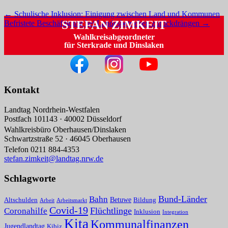
←
Schulische Inklusion: Einigung zwischen Land und Kommunen
STEFAN ZIMKEIT
Befristete Beschäftigung bei Landesbetrieben zurückdrängen
→
Wahlkreisabgeordneter
für Sterkrade und Dinslaken
Kontakt
Landtag Nordrhein-Westfalen
Postfach 101143 · 40002 Düsseldorf
Wahlkreisbüro Oberhausen/Dinslaken
Schwartzstraße 52 · 46045 Oberhausen
Telefon 0211 884-4353
stefan.zimkeit@landtag.nrw.de
Schlagworte
Bund-Länder
Bahn
Betuwe
Altschulden
Bildung
Arbeit
Arbeitsmarkt
Covid-19
Flüchtlinge
Coronahilfe
Inklusion
Integration
Kita
Kommunalfinanzen
Jugendlandtag
Kibiz