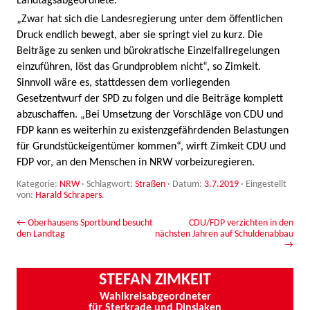
Landtagsabgeordnete.
„Zwar hat sich die Landesregierung unter dem öffentlichen
Druck endlich bewegt, aber sie springt viel zu kurz. Die
Beiträge zu senken und bürokratische Einzelfallregelungen
einzuführen, löst das Grundproblem nicht“, so Zimkeit.
Sinnvoll wäre es, stattdessen dem vorliegenden
Gesetzentwurf der SPD zu folgen und die Beiträge komplett
abzuschaffen. „Bei Umsetzung der Vorschläge von CDU und
FDP kann es weiterhin zu existenzgefährdenden Belastungen
für Grundstückeigentümer kommen“, wirft Zimkeit CDU und
FDP vor, an den Menschen in NRW vorbeizuregieren.
Kategorie:
NRW
· Schlagwort:
Straßen
· Datum:
3.7.2019
·
Eingestellt
von:
Harald Schrapers
.
Beitrags-Navigation
←
Oberhausens Sportbund besucht
CDU/FDP verzichten in den
den Landtag
nächsten Jahren auf Schuldenabbau
→
STEFAN ZIMKEIT
Wahlkreisabgeordneter
für Sterkrade und Dinslaken