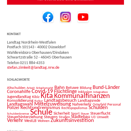
KONTAKT
Landtag Nordrhein-Westfalen
Postfach 101143 · 40002 Düsseldorf
Wahlkreisbüro Oberhausen/Dinslaken
Schwartzstraße 52 · 46045 Oberhausen
Telefon 0211 884-4353
stefan.zimkeit@landtag.nrw.de
SCHLAGWORTE
Bahn
Bund-Länder
Betuwe
Altschulden
Bildung
Arbeit
Arbeitsmarkt
Covid-19
Flüchtlinge
Coronahilfe
Inklusion
Integration
Kita
Kommunalfinanzen
Jugendlandtag
Kibiz
Landtagsbesuch
Konsolidierung
Landtagsrede
Kultur
Mittelzuweisung
Landtagswahl
Nahverkehr
Personal
Osterfeld
Schulden
Rechtsextremismus
Polizei
Rechtspopulismus
Schule
Sicherheit
Sport
Steuerflucht
Schuldenbremse
Steuer
Städtebau
Steuerhinterziehung
Steuern
U3
Umwelt
Straßen
Zukunftsinvestition
Verkehr
WestLB
Wohnen