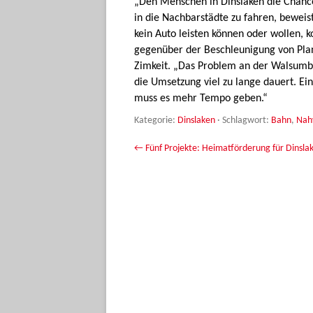
„Den Menschen in Dinslaken die Chanc
in die Nachbarstädte zu fahren, beweis
kein Auto leisten können oder wollen, k
gegenüber der Beschleunigung von Pla
Zimkeit. „Das Problem an der Walsumbah
die Umsetzung viel zu lange dauert. Ei
muss es mehr Tempo geben.“
Kategorie:
Dinslaken
· Schlagwort:
Bahn
,
Nah
Beitrags-Navigation
←
Fünf Projekte: Heimatförderung für Dinsla