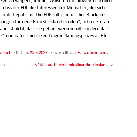
e zu verweigern, mit der Walsumbahn umweltfreundlich
t, dass der FDP die Interessen der Menschen, die sich
omplett egal sind. Die FDP sollte lieber ihre Blockade
nungen für neue Bahnstrecken beenden“, betont Stefan
n ist nicht, dass sie gebaut werden soll, sondern dass
n Grund dafür sind die zu langen Planungsprozesse. Hier
verkehr
· Datum:
25.3.2023
·
Eingestellt von:
Harald Schrapers
.
ken
NRW braucht ein Landesfinanzkriminalamt
→