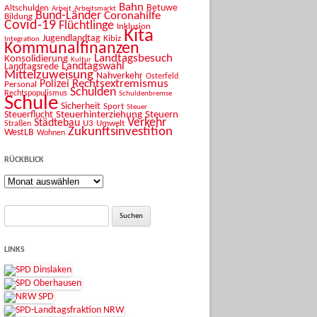
Bahn
Betuwe
Altschulden
Arbeit
Arbeitsmarkt
Bund-Länder
Coronahilfe
Bildung
Covid-19
Flüchtlinge
Inklusion
Kita
Jugendlandtag
Kibiz
Integration
Kommunalfinanzen
Landtagsbesuch
Konsolidierung
Kultur
Landtagswahl
Landtagsrede
Mittelzuweisung
Nahverkehr
Osterfeld
Rechtsextremismus
Polizei
Personal
Schulden
Rechtspopulismus
Schuldenbremse
Schule
Sicherheit
Sport
Steuer
Steuerhinterziehung
Steuern
Steuerflucht
Verkehr
Städtebau
U3
Umwelt
Straßen
Zukunftsinvestition
WestLB
Wohnen
RÜCKBLICK
Rückblick
Suche
nach:
LINKS