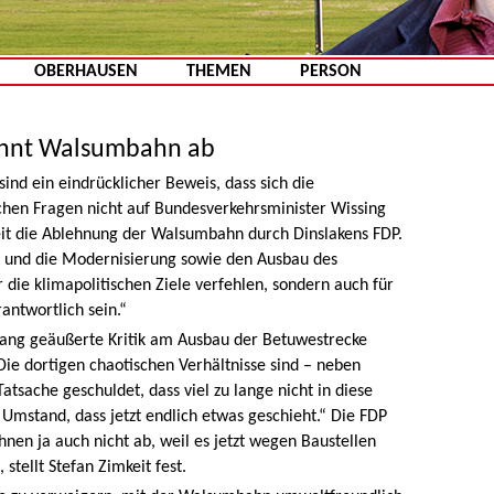
Zum Inhalt springen
OBERHAUSEN
THEMEN
PERSON
lehnt Walsumbahn ab
ind ein eindrücklicher Beweis, dass sich die
chen Fragen nicht auf Bundesverkehrsminister Wissing
it die Ablehnung der Walsumbahn durch Dinslakens FDP.
zt und die Modernisierung sowie den Ausbau des
 die klimapolitischen Ziele verfehlen, sondern auch für
antwortlich sein.“
ng geäußerte Kritik am Ausbau der Betuwestrecke
Die dortigen chaotischen Verhältnisse sind – neben
sache geschuldet, dass viel zu lange nicht in diese
 Umstand, dass jetzt endlich etwas geschieht.“ Die FDP
en ja auch nicht ab, weil es jetzt wegen Baustellen
stellt Stefan Zimkeit fest.