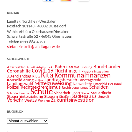
KONTAKT
Landtag Nordrhein-Westfalen
Postfach 101143 · 40002 Düsseldorf
Wahlkreisbüro Oberhausen/Dinslaken
Schwartzstraße 52 · 46045 Oberhausen
Telefon 0211 884-4353
stefan.zimkeit@landtag.nrw.de
SCHLAGWORTE
Bahn
Bund-Länder
Betuwe
Altschulden
Bildung
Arbeit
Arbeitsmarkt
Covid-19
Flüchtlinge
Coronahilfe
Inklusion
Integration
Kita
Kommunalfinanzen
Jugendlandtag
Kibiz
Landtagsbesuch
Konsolidierung
Landtagsrede
Kultur
Mittelzuweisung
Landtagswahl
Nahverkehr
Personal
Osterfeld
Schulden
Rechtsextremismus
Polizei
Rechtspopulismus
Schule
Sicherheit
Sport
Steuerflucht
Schuldenbremse
Steuer
Städtebau
Steuerhinterziehung
Steuern
U3
Umwelt
Straßen
Zukunftsinvestition
Verkehr
WestLB
Wohnen
RÜCKBLICK
Rückblick