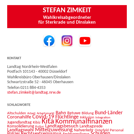
STEFAN ZIMKEIT
Wahlkreisabgeordneter
für Sterkrade und Dinslaken
KONTAKT
Landtag Nordrhein-Westfalen
Postfach 101143 · 40002 Düsseldorf
Wahlkreisbüro Oberhausen/Dinslaken
Schwartzstraße 52 · 46045 Oberhausen
Telefon 0211 884-4353
stefan.zimkeit@landtag.nrw.de
SCHLAGWORTE
Bahn
Bund-Länder
Betuwe
Altschulden
Bildung
Arbeit
Arbeitsmarkt
Covid-19
Flüchtlinge
Coronahilfe
Inklusion
Integration
Kita
Kommunalfinanzen
Jugendlandtag
Kibiz
Landtagsbesuch
Konsolidierung
Landtagsrede
Kultur
Mittelzuweisung
Landtagswahl
Nahverkehr
Personal
Osterfeld
Schulden
Rechtsextremismus
Polizei
Rechtspopulismus