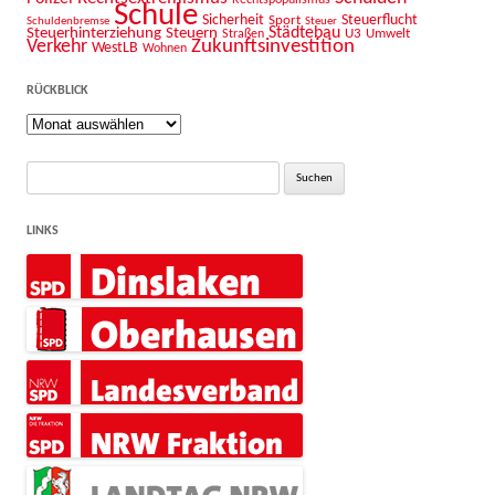
Schule
Sicherheit
Sport
Steuerflucht
Schuldenbremse
Steuer
Städtebau
Steuerhinterziehung
Steuern
U3
Umwelt
Straßen
Zukunftsinvestition
Verkehr
WestLB
Wohnen
RÜCKBLICK
Rückblick
Suche
nach:
LINKS