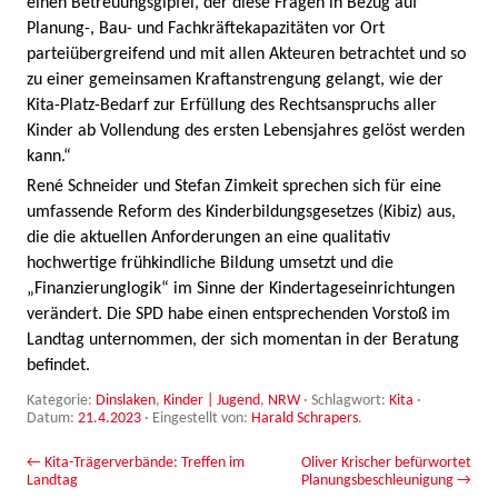
einen Betreuungsgipfel, der diese Fragen in Bezug auf
Planung-, Bau- und Fachkräftekapazitäten vor Ort
parteiübergreifend und mit allen Akteuren betrachtet und so
zu einer gemeinsamen Kraftanstrengung gelangt, wie der
Kita-Platz-Bedarf zur Erfüllung des Rechtsanspruchs aller
Kinder ab Vollendung des ersten Lebensjahres gelöst werden
kann.“
René Schneider und Stefan Zimkeit sprechen sich für eine
umfassende Reform des Kinderbildungsgesetzes (Kibiz) aus,
die die aktuellen Anforderungen an eine qualitativ
hochwertige frühkindliche Bildung umsetzt und die
„Finanzierunglogik“ im Sinne der Kindertageseinrichtungen
verändert. Die SPD habe einen entsprechenden Vorstoß im
Landtag unternommen, der sich momentan in der Beratung
befindet.
Kategorie:
Dinslaken
,
Kinder | Jugend
,
NRW
· Schlagwort:
Kita
·
Datum:
21.4.2023
·
Eingestellt von:
Harald Schrapers
.
Beitrags-Navigation
←
Kita-Trägerverbände: Treffen im
Oliver Krischer befürwortet
Landtag
Planungsbeschleunigung
→