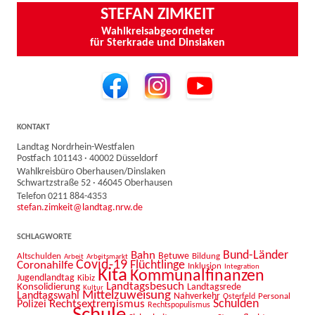
STEFAN ZIMKEIT
Wahlkreisabgeordneter
für Sterkrade und Dinslaken
KONTAKT
Landtag Nordrhein-Westfalen
Postfach 101143 · 40002 Düsseldorf
Wahlkreisbüro Oberhausen/Dinslaken
Schwartzstraße 52 · 46045 Oberhausen
Telefon 0211 884-4353
stefan.zimkeit@landtag.nrw.de
SCHLAGWORTE
Bahn
Bund-Länder
Betuwe
Altschulden
Bildung
Arbeit
Arbeitsmarkt
Covid-19
Flüchtlinge
Coronahilfe
Inklusion
Integration
Kita
Kommunalfinanzen
Jugendlandtag
Kibiz
Landtagsbesuch
Konsolidierung
Landtagsrede
Kultur
Mittelzuweisung
Landtagswahl
Nahverkehr
Personal
Osterfeld
Schulden
Rechtsextremismus
Polizei
Rechtspopulismus