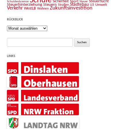
Schule
Sicherheit
Sport
Steuerflucht
Schuldenbremse
Steuer
Städtebau
Steuerhinterziehung
Steuern
U3
Umwelt
Straßen
Zukunftsinvestition
Verkehr
WestLB
Wohnen
RÜCKBLICK
Rückblick
Suche
nach:
LINKS