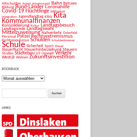
Bahn
Betuwe
Altschulden
Arbeit
Arbeitsmarkt
Bund-Länder
Coronahilfe
Bildung
Covid-19
Flüchtlinge
Inklusion
Kita
Jugendlandtag
Kibiz
Integration
Kommunalfinanzen
Landtagsbesuch
Konsolidierung
Kultur
Landtagswahl
Landtagsrede
Mittelzuweisung
Nahverkehr
Osterfeld
Rechtsextremismus
Polizei
Personal
Schulden
Rechtspopulismus
Schuldenbremse
Schule
Sicherheit
Sport
Steuer
Steuerhinterziehung
Steuern
Steuerflucht
Verkehr
Städtebau
U3
Umwelt
Straßen
Zukunftsinvestition
WestLB
Wohnen
RÜCKBLICK
Rückblick
Suche
nach:
LINKS