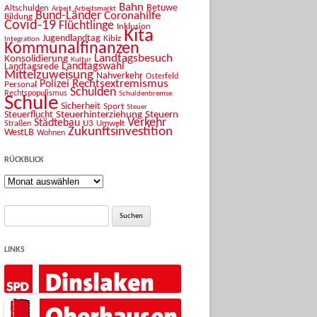
Bahn
Betuwe
Altschulden
Arbeit
Arbeitsmarkt
Bund-Länder
Coronahilfe
Bildung
Covid-19
Flüchtlinge
Inklusion
Kita
Jugendlandtag
Kibiz
Integration
Kommunalfinanzen
Landtagsbesuch
Konsolidierung
Kultur
Landtagswahl
Landtagsrede
Mittelzuweisung
Nahverkehr
Osterfeld
Rechtsextremismus
Polizei
Personal
Schulden
Rechtspopulismus
Schuldenbremse
Schule
Sicherheit
Sport
Steuer
Steuerhinterziehung
Steuern
Steuerflucht
Verkehr
Städtebau
U3
Umwelt
Straßen
Zukunftsinvestition
WestLB
Wohnen
RÜCKBLICK
Rückblick
Suche
nach:
LINKS