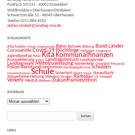
Postfach 101143 · 40002 Düsseldorf
Wahlkreisbüro Oberhausen/Dinslaken
Schwartzstraße 52 · 46045 Oberhausen
Telefon 0211 884-4353
stefan.zimkeit@landtag.nrw.de
SCHLAGWORTE
Bahn
Bund-Länder
Betuwe
Altschulden
Bildung
Arbeit
Arbeitsmarkt
Covid-19
Flüchtlinge
Coronahilfe
Inklusion
Integration
Kita
Kommunalfinanzen
Jugendlandtag
Kibiz
Landtagsbesuch
Konsolidierung
Landtagsrede
Kultur
Mittelzuweisung
Landtagswahl
Nahverkehr
Personal
Osterfeld
Schulden
Rechtsextremismus
Polizei
Rechtspopulismus
Schule
Sicherheit
Sport
Steuerflucht
Schuldenbremse
Steuer
Städtebau
Steuerhinterziehung
Steuern
U3
Umwelt
Straßen
Zukunftsinvestition
Verkehr
WestLB
Wohnen
RÜCKBLICK
Rückblick
Suche
nach:
LINKS