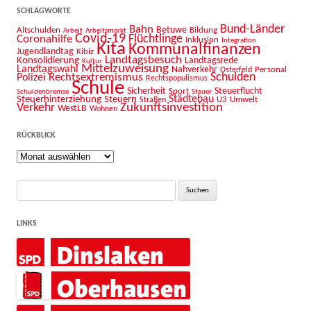
SCHLAGWORTE
Bahn
Bund-Länder
Betuwe
Altschulden
Bildung
Arbeit
Arbeitsmarkt
Covid-19
Flüchtlinge
Coronahilfe
Inklusion
Integration
Kita
Kommunalfinanzen
Jugendlandtag
Kibiz
Landtagsbesuch
Konsolidierung
Landtagsrede
Kultur
Mittelzuweisung
Landtagswahl
Nahverkehr
Personal
Osterfeld
Schulden
Rechtsextremismus
Polizei
Rechtspopulismus
Schule
Sicherheit
Sport
Steuerflucht
Schuldenbremse
Steuer
Städtebau
Steuerhinterziehung
Steuern
U3
Umwelt
Straßen
Zukunftsinvestition
Verkehr
WestLB
Wohnen
RÜCKBLICK
Rückblick
Suche
nach:
LINKS