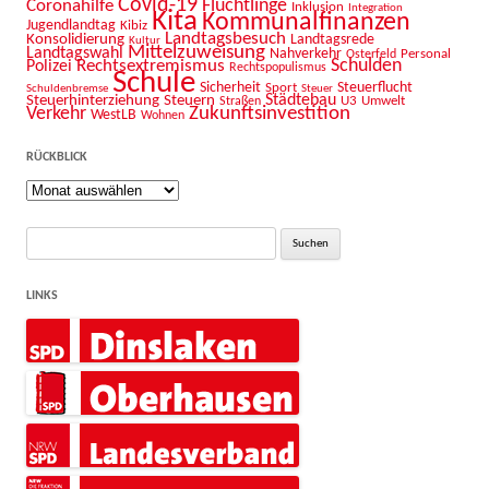
Covid-19
Flüchtlinge
Coronahilfe
Inklusion
Integration
Kita
Kommunalfinanzen
Jugendlandtag
Kibiz
Landtagsbesuch
Konsolidierung
Landtagsrede
Kultur
Mittelzuweisung
Landtagswahl
Nahverkehr
Personal
Osterfeld
Schulden
Rechtsextremismus
Polizei
Rechtspopulismus
Schule
Sicherheit
Sport
Steuerflucht
Schuldenbremse
Steuer
Städtebau
Steuerhinterziehung
Steuern
U3
Umwelt
Straßen
Zukunftsinvestition
Verkehr
WestLB
Wohnen
RÜCKBLICK
Rückblick
Suche
nach:
LINKS