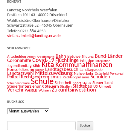
KONTAKT
Landtag Nordrhein-Westfalen
Postfach 101143 · 40002 Düsseldorf
Wahlkreisbüro Oberhausen/Dinslaken
Schwartzstraße 52 · 46045 Oberhausen
Telefon 0211 884-4353
stefan.zimkeit@landtag.nrw.de
SCHLAGWORTE
Bahn
Bund-Länder
Betuwe
Altschulden
Bildung
Arbeit
Arbeitsmarkt
Covid-19
Flüchtlinge
Coronahilfe
Inklusion
Integration
Kita
Kommunalfinanzen
Jugendlandtag
Kibiz
Landtagsbesuch
Konsolidierung
Landtagsrede
Kultur
Mittelzuweisung
Landtagswahl
Nahverkehr
Personal
Osterfeld
Schulden
Rechtsextremismus
Polizei
Rechtspopulismus
Schule
Sicherheit
Sport
Steuerflucht
Schuldenbremse
Steuer
Städtebau
Steuerhinterziehung
Steuern
U3
Umwelt
Straßen
Zukunftsinvestition
Verkehr
WestLB
Wohnen
RÜCKBLICK
Rückblick
Suche
nach: