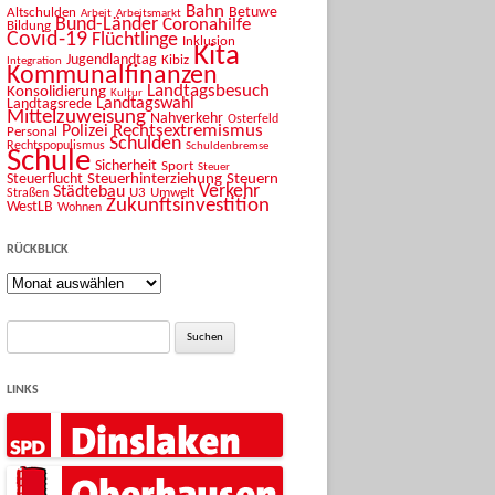
Bahn
Betuwe
Altschulden
Arbeit
Arbeitsmarkt
Bund-Länder
Coronahilfe
Bildung
Covid-19
Flüchtlinge
Inklusion
Kita
Jugendlandtag
Kibiz
Integration
Kommunalfinanzen
Landtagsbesuch
Konsolidierung
Kultur
Landtagswahl
Landtagsrede
Mittelzuweisung
Nahverkehr
Osterfeld
Rechtsextremismus
Polizei
Personal
Schulden
Rechtspopulismus
Schuldenbremse
Schule
Sicherheit
Sport
Steuer
Steuerhinterziehung
Steuern
Steuerflucht
Verkehr
Städtebau
U3
Umwelt
Straßen
Zukunftsinvestition
WestLB
Wohnen
RÜCKBLICK
Rückblick
Suche
nach:
LINKS