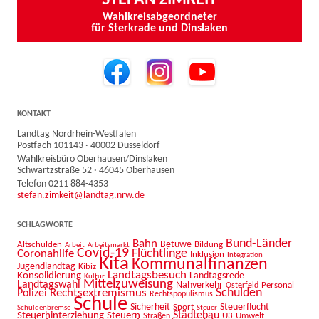
Wahlkreisabgeordneter
für Sterkrade und Dinslaken
KONTAKT
Landtag Nordrhein-Westfalen
Postfach 101143 · 40002 Düsseldorf
Wahlkreisbüro Oberhausen/Dinslaken
Schwartzstraße 52 · 46045 Oberhausen
Telefon 0211 884-4353
stefan.zimkeit@landtag.nrw.de
SCHLAGWORTE
Bahn
Bund-Länder
Betuwe
Altschulden
Bildung
Arbeit
Arbeitsmarkt
Covid-19
Flüchtlinge
Coronahilfe
Inklusion
Integration
Kita
Kommunalfinanzen
Jugendlandtag
Kibiz
Landtagsbesuch
Konsolidierung
Landtagsrede
Kultur
Mittelzuweisung
Landtagswahl
Nahverkehr
Personal
Osterfeld
Schulden
Rechtsextremismus
Polizei
Rechtspopulismus
Schule
Sicherheit
Sport
Steuerflucht
Schuldenbremse
Steuer
Städtebau
Steuerhinterziehung
Steuern
U3
Umwelt
Straßen