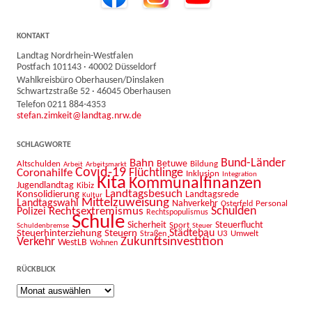
KONTAKT
Landtag Nordrhein-Westfalen
Postfach 101143 · 40002 Düsseldorf
Wahlkreisbüro Oberhausen/Dinslaken
Schwartzstraße 52 · 46045 Oberhausen
Telefon 0211 884-4353
stefan.zimkeit@landtag.nrw.de
SCHLAGWORTE
Bahn
Bund-Länder
Betuwe
Altschulden
Bildung
Arbeit
Arbeitsmarkt
Covid-19
Flüchtlinge
Coronahilfe
Inklusion
Integration
Kita
Kommunalfinanzen
Jugendlandtag
Kibiz
Landtagsbesuch
Konsolidierung
Landtagsrede
Kultur
Mittelzuweisung
Landtagswahl
Nahverkehr
Personal
Osterfeld
Schulden
Rechtsextremismus
Polizei
Rechtspopulismus
Schule
Sicherheit
Sport
Steuerflucht
Schuldenbremse
Steuer
Städtebau
Steuerhinterziehung
Steuern
U3
Umwelt
Straßen
Zukunftsinvestition
Verkehr
WestLB
Wohnen
RÜCKBLICK
Rückblick