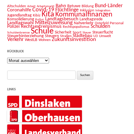
Bahn
Bund-Länder
Betuwe
Altschulden
Bildung
Arbeit
Arbeitsmarkt
Covid-19
Flüchtlinge
Coronahilfe
Inklusion
Integration
Kita
Kommunalfinanzen
Jugendlandtag
Kibiz
Landtagsbesuch
Konsolidierung
Landtagsrede
Kultur
Mittelzuweisung
Landtagswahl
Nahverkehr
Personal
Osterfeld
Schulden
Rechtsextremismus
Polizei
Rechtspopulismus
Schule
Sicherheit
Sport
Steuerflucht
Schuldenbremse
Steuer
Städtebau
Steuerhinterziehung
Steuern
U3
Umwelt
Straßen
Zukunftsinvestition
Verkehr
WestLB
Wohnen
RÜCKBLICK
Rückblick
Suche
nach:
LINKS