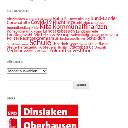
SCHLAGWORTE
Bahn
Bund-Länder
Betuwe
Altschulden
Bildung
Arbeit
Arbeitsmarkt
Covid-19
Flüchtlinge
Coronahilfe
Inklusion
Integration
Kita
Kommunalfinanzen
Jugendlandtag
Kibiz
Landtagsbesuch
Konsolidierung
Landtagsrede
Kultur
Mittelzuweisung
Landtagswahl
Nahverkehr
Personal
Osterfeld
Schulden
Rechtsextremismus
Polizei
Rechtspopulismus
Schule
Sicherheit
Sport
Steuerflucht
Schuldenbremse
Steuer
Städtebau
Steuerhinterziehung
Steuern
U3
Umwelt
Straßen
Zukunftsinvestition
Verkehr
WestLB
Wohnen
RÜCKBLICK
Rückblick
Suche
nach:
LINKS