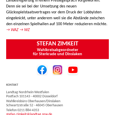
Landesregierung in einem Pressegespräch vorgeworfen.
Denn sie sei bei der Umsetzung des neuen
Glücksspielstaatsvertrages vor dem Druck der Lobbyisten
eingeknickt, unter anderem weil sie die Abstände zwischen
den einzelnen Spielhallen auf 100 Meter reduzieren möchte.
→ WAZ
→ WZ
STEFAN ZIMKEIT
Wahlkreisabgeordneter
für Sterkrade und Dinslaken
KONTAKT
Landtag Nordrhein-Westfalen
Postfach 101143 · 40002 Düsseldorf
Wahlkreisbüro Oberhausen/Dinslaken
Schwartzstraße 52 · 46045 Oberhausen
Telefon 0211 884-4353
stefan.zimkeit@landtag.nrw.de