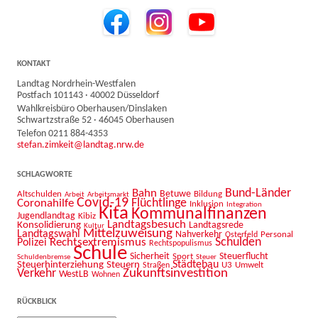
KONTAKT
Landtag Nordrhein-Westfalen
Postfach 101143 · 40002 Düsseldorf
Wahlkreisbüro Oberhausen/Dinslaken
Schwartzstraße 52 · 46045 Oberhausen
Telefon 0211 884-4353
stefan.zimkeit@landtag.nrw.de
SCHLAGWORTE
Bahn
Bund-Länder
Betuwe
Altschulden
Bildung
Arbeit
Arbeitsmarkt
Covid-19
Flüchtlinge
Coronahilfe
Inklusion
Integration
Kita
Kommunalfinanzen
Jugendlandtag
Kibiz
Landtagsbesuch
Konsolidierung
Landtagsrede
Kultur
Mittelzuweisung
Landtagswahl
Nahverkehr
Personal
Osterfeld
Schulden
Rechtsextremismus
Polizei
Rechtspopulismus
Schule
Sicherheit
Sport
Steuerflucht
Schuldenbremse
Steuer
Städtebau
Steuerhinterziehung
Steuern
U3
Umwelt
Straßen
Zukunftsinvestition
Verkehr
WestLB
Wohnen
RÜCKBLICK