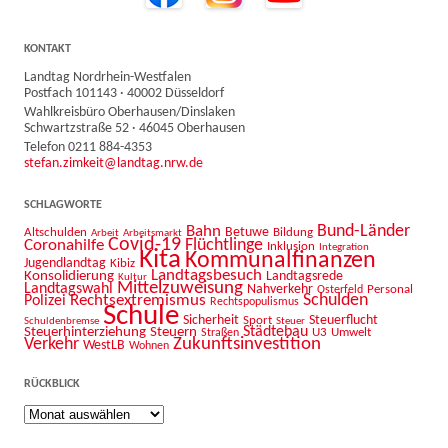
KONTAKT
Landtag Nordrhein-Westfalen
Postfach 101143 · 40002 Düsseldorf
Wahlkreisbüro Oberhausen/Dinslaken
Schwartzstraße 52 · 46045 Oberhausen
Telefon 0211 884-4353
stefan.zimkeit@landtag.nrw.de
SCHLAGWORTE
Bahn
Bund-Länder
Betuwe
Altschulden
Bildung
Arbeit
Arbeitsmarkt
Covid-19
Flüchtlinge
Coronahilfe
Inklusion
Integration
Kita
Kommunalfinanzen
Jugendlandtag
Kibiz
Landtagsbesuch
Konsolidierung
Landtagsrede
Kultur
Mittelzuweisung
Landtagswahl
Nahverkehr
Personal
Osterfeld
Schulden
Rechtsextremismus
Polizei
Rechtspopulismus
Schule
Sicherheit
Sport
Steuerflucht
Schuldenbremse
Steuer
Städtebau
Steuerhinterziehung
Steuern
U3
Umwelt
Straßen
Zukunftsinvestition
Verkehr
WestLB
Wohnen
RÜCKBLICK
Rückblick