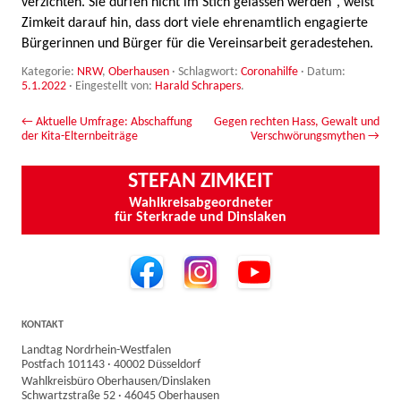
verzichten. Sie dürfen nicht im Stich gelassen werden“, weist
Zimkeit darauf hin, dass dort viele ehrenamtlich engagierte
Bürgerinnen und Bürger für die Vereinsarbeit geradestehen.
Kategorie:
NRW
,
Oberhausen
· Schlagwort:
Coronahilfe
· Datum:
5.1.2022
·
Eingestellt von:
Harald Schrapers
.
Beitrags-Navigation
←
Aktuelle Umfrage: Abschaffung
Gegen rechten Hass, Gewalt und
der Kita-Elternbeiträge
Verschwörungsmythen
→
STEFAN ZIMKEIT
Wahlkreisabgeordneter
für Sterkrade und Dinslaken
KONTAKT
Landtag Nordrhein-Westfalen
Postfach 101143 · 40002 Düsseldorf
Wahlkreisbüro Oberhausen/Dinslaken
Schwartzstraße 52 · 46045 Oberhausen