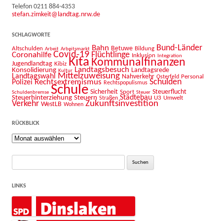
Telefon 0211 884-4353
stefan.zimkeit@landtag.nrw.de
SCHLAGWORTE
Bahn
Bund-Länder
Betuwe
Altschulden
Bildung
Arbeit
Arbeitsmarkt
Covid-19
Flüchtlinge
Coronahilfe
Inklusion
Integration
Kita
Kommunalfinanzen
Jugendlandtag
Kibiz
Landtagsbesuch
Konsolidierung
Landtagsrede
Kultur
Mittelzuweisung
Landtagswahl
Nahverkehr
Personal
Osterfeld
Schulden
Rechtsextremismus
Polizei
Rechtspopulismus
Schule
Sicherheit
Sport
Steuerflucht
Schuldenbremse
Steuer
Städtebau
Steuerhinterziehung
Steuern
U3
Umwelt
Straßen
Zukunftsinvestition
Verkehr
WestLB
Wohnen
RÜCKBLICK
Rückblick
Suche
nach:
LINKS