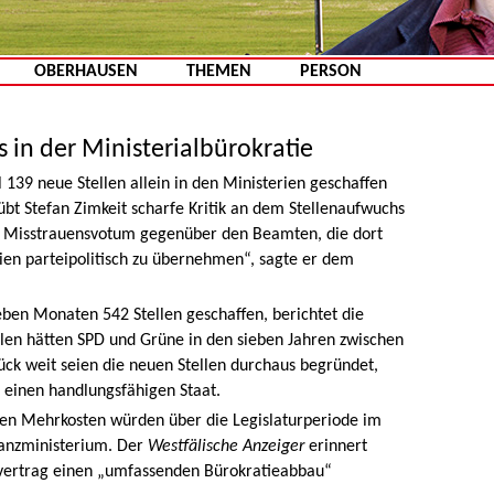
Zum Inhalt springen
OBERHAUSEN
THEMEN
PERSON
in der Ministerialbürokratie
139 neue Stellen allein in den Ministerien geschaffen
bt Stefan Zimkeit scharfe Kritik an dem Stellenaufwuchs
ein Misstrauensvotum gegenüber den Beamten, die dort
rien parteipolitisch zu übernehmen“, sagte er dem
ben Monaten 542 Stellen geschaffen, berichtet die
en hätten SPD und Grüne in den sieben Jahren zwischen
tück weit seien die neuen Stellen durchaus begründet,
e einen handlungsfähigen Staat.
den Mehrkosten würden über die Legislaturperiode im
nanzministerium. Der
Westfälische Anzeiger
erinnert
svertrag einen „umfassenden Bürokratieabbau“