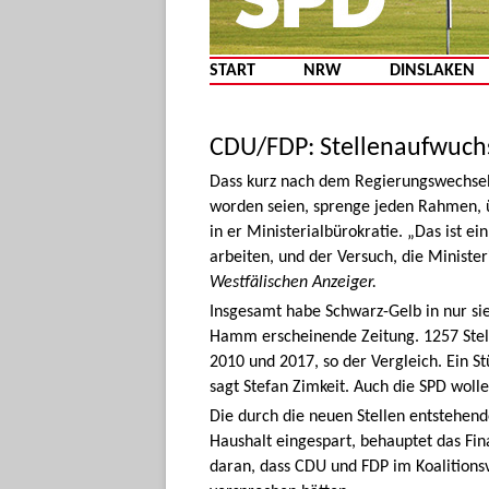
START
NRW
DINSLAKEN
CDU/FDP: Stellenaufwuchs 
Dass kurz nach dem Regierungswechsel 
worden seien, sprenge jeden Rahmen, ü
in er Ministerialbürokratie. „Das ist 
arbeiten, und der Versuch, die Ministe
Westfälischen Anzeiger.
Insgesamt habe Schwarz-Gelb in nur sie
Hamm erscheinende Zeitung. 1257 Stell
2010 und 2017, so der Vergleich. Ein S
sagt Stefan Zimkeit. Auch die SPD woll
Die durch die neuen Stellen entstehen
Haushalt eingespart, behauptet das Fi
daran, dass CDU und FDP im Koalition