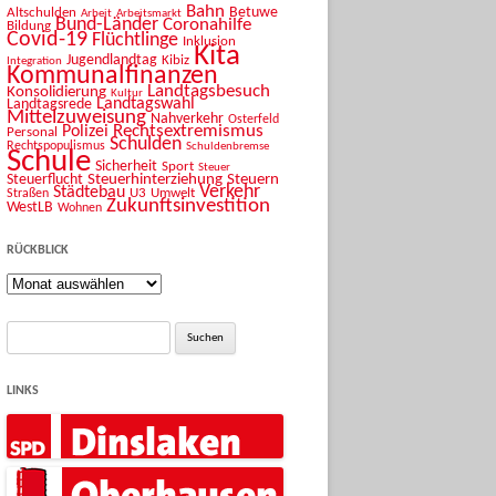
Bahn
Betuwe
Altschulden
Arbeit
Arbeitsmarkt
Bund-Länder
Coronahilfe
Bildung
Covid-19
Flüchtlinge
Inklusion
Kita
Jugendlandtag
Kibiz
Integration
Kommunalfinanzen
Landtagsbesuch
Konsolidierung
Kultur
Landtagswahl
Landtagsrede
Mittelzuweisung
Nahverkehr
Osterfeld
Rechtsextremismus
Polizei
Personal
Schulden
Rechtspopulismus
Schuldenbremse
Schule
Sicherheit
Sport
Steuer
Steuerhinterziehung
Steuern
Steuerflucht
Verkehr
Städtebau
U3
Umwelt
Straßen
Zukunftsinvestition
WestLB
Wohnen
RÜCKBLICK
Rückblick
Suche
nach:
LINKS