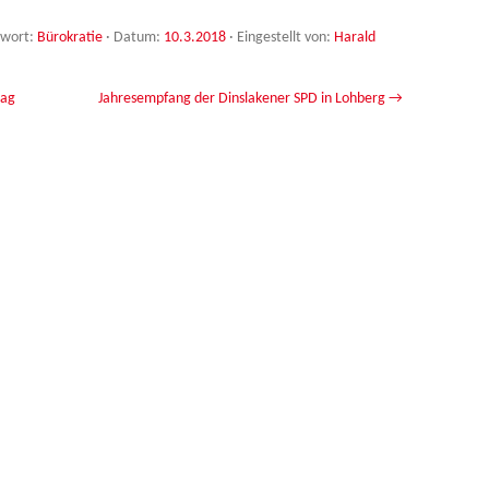
gwort:
Bürokratie
· Datum:
10.3.2018
·
Eingestellt von:
Harald
tag
Jahresempfang der Dinslakener SPD in Lohberg
→