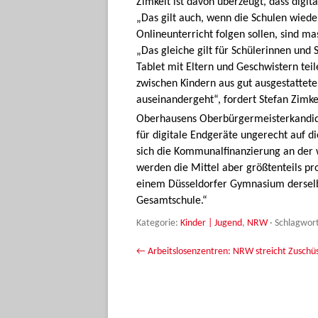
Zimkeit ist davon überzeugt, dass digit
„Das gilt auch, wenn die Schulen wiede
Onlineunterricht folgen sollen, sind ma
„Das gleiche gilt für Schülerinnen und 
Tablet mit Eltern und Geschwistern tei
zwischen Kindern aus gut ausgestattet
auseinandergeht“, fordert Stefan Zimke
Oberhausens Oberbürgermeisterkandidat
für digitale Endgeräte ungerecht auf d
sich die Kommunalfinanzierung an der wi
werden die Mittel aber größtenteils pro
einem Düsseldorfer Gymnasium derselb
Gesamtschule.“
Kategorie:
Kinder | Jugend
,
NRW
· Schlagwor
Beitrags-Navigation
←
Arbeitslosenzentren: NRW streicht Zuschü