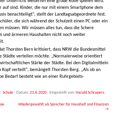
aler Unterricht weiterhin eine große Rolle spielen wird.
r auf sind. Kinder, die nur mit einem Smartphone dem
ssiv benachteiligt“, stellt der Landtagsabgeordnete fest.
Schüler, die sich während der Schulzeit einen PC oder ein
len müssen. Wir müssen alles tun, dass die Schere
en und ärmeren Haushalten nicht noch weiter
it.
 Thorsten Bern kritisiert, dass NRW die Bundesmittel
ie Städte verteilen möchte. „Normalerweise orientiert
rtschaftlichen Stärke der Städte. Bei den Digitalmitteln
 Kopf verteilt“, bemängelt Thorsten Berg. „Als ob an
e Bedarf besteht wie an einer Ruhrgebiets-
t:
Schule
· Datum:
23.6.2020
·
Eingestellt von:
Harald Schrapers
.
sse
Wiedergewählt als Sprecher für Haushalt und Finanzen
→