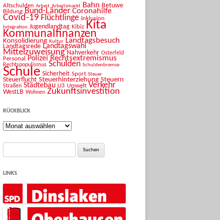
Bahn
Betuwe
Altschulden
Arbeit
Arbeitsmarkt
Bund-Länder
Coronahilfe
Bildung
Covid-19
Flüchtlinge
Inklusion
Kita
Jugendlandtag
Kibiz
Integration
Kommunalfinanzen
Landtagsbesuch
Konsolidierung
Kultur
Landtagswahl
Landtagsrede
Mittelzuweisung
Nahverkehr
Osterfeld
Rechtsextremismus
Polizei
Personal
Schulden
Rechtspopulismus
Schuldenbremse
Schule
Sicherheit
Sport
Steuer
Steuerhinterziehung
Steuern
Steuerflucht
Verkehr
Städtebau
U3
Umwelt
Straßen
Zukunftsinvestition
WestLB
Wohnen
RÜCKBLICK
Rückblick
Suche
nach:
LINKS