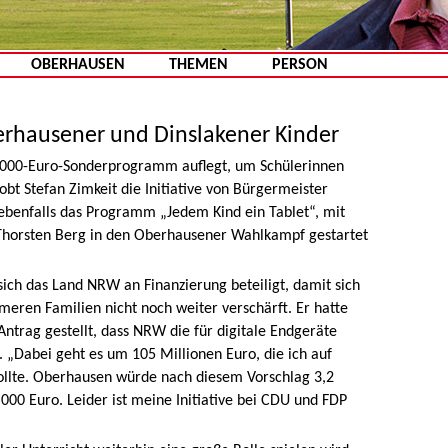
Zum Inhalt springen
OBERHAUSEN
THEMEN
PERSON
berhausener und Dinslakener Kinder
350.000-Euro-Sonderprogramm auflegt, um Schülerinnen
lobt Stefan Zimkeit die Initiative von Bürgermeister
 ebenfalls das Programm „Jedem Kind ein Tablet“, mit
horsten Berg in den Oberhausener Wahlkampf gestartet
sich das Land NRW an Finanzierung beteiligt, damit sich
meren Familien nicht noch weiter verschärft. Er hatte
ntrag gestellt, dass NRW die für digitale Endgeräte
 „Dabei geht es um 105 Millionen Euro, die ich auf
ollte. Oberhausen würde nach diesem Vorschlag 3,2
000 Euro. Leider ist meine Initiative bei CDU und FDP