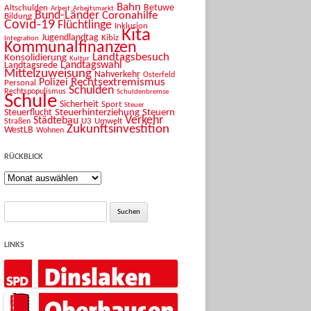
Bahn
Betuwe
Altschulden
Arbeit
Arbeitsmarkt
Bund-Länder
Coronahilfe
Bildung
Covid-19
Flüchtlinge
Inklusion
Kita
Jugendlandtag
Kibiz
Integration
Kommunalfinanzen
Landtagsbesuch
Konsolidierung
Kultur
Landtagswahl
Landtagsrede
Mittelzuweisung
Nahverkehr
Osterfeld
Rechtsextremismus
Polizei
Personal
Schulden
Rechtspopulismus
Schuldenbremse
Schule
Sicherheit
Sport
Steuer
Steuerhinterziehung
Steuern
Steuerflucht
Verkehr
Städtebau
U3
Umwelt
Straßen
Zukunftsinvestition
WestLB
Wohnen
RÜCKBLICK
Rückblick
Suche
nach:
LINKS