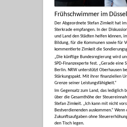
Frühschwimmer im Düssel
Der Abgeordnete Stefan Zimkeit hat i
Sterkrade empfangen. In der Diskussi
und Land den Städten helfen können, i
Bildung, für die Kommunen sowie für Ve
kommentierte Zimkeit die Sondierungsg
„Die künftige Bundesregierung wird unse
SPD-Finanzexperte fest. „Gerade eine 
Berlin. NRW unterstützt Oberhausen ber
Stärkungspakt. Mit ihrer finanziellen 
Grenze seiner Leistungsfähigkeit.“
Im Gegensatz zum Land, das lediglich 
über die Gesamthöhe der Steuereinnah
Stefan Zimkeit. „Ich kann mit nicht vor
Bestverdienenden auskommen.“ Wenn d
Zukunftsaufgaben ohne Steuererhöhunge
den Tisch legen.