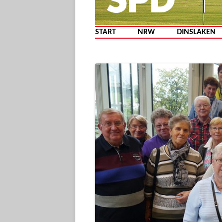
START
NRW
DINSLAKEN