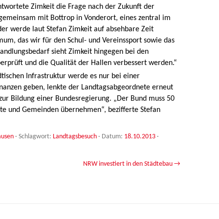
twortete Zimkeit die Frage nach der Zukunft der
emeinsam mit Bottrop in Vonderort, eines zentral im
er werde laut Stefan Zimkeit auf absehbare Zeit
mum, das wir für den Schul- und Vereinssport sowie das
ndlungsbedarf sieht Zimkeit hingegen bei den
erprüft und die Qualität der Hallen verbessert werden.“
ischen Infrastruktur werde es nur bei einer
nanzen geben, lenkte der Landtagsabgeordnete erneut
 zur Bildung einer Bundesregierung. „Der Bund muss 50
dte und Gemeinden übernehmen“, bezifferte Stefan
ausen
· Schlagwort:
Landtagsbesuch
· Datum:
18.10.2013
·
NRW investiert in den Städtebau
→