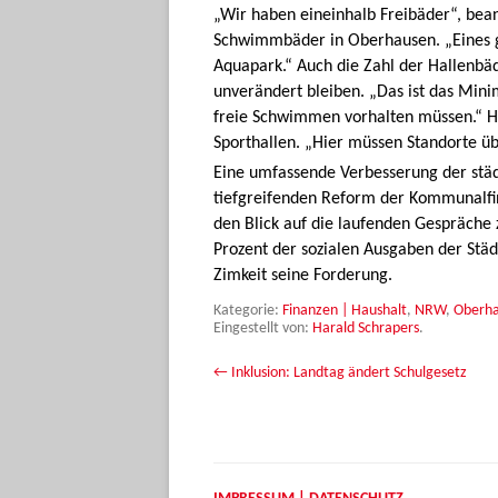
„Wir haben eineinhalb Freibäder“, bean
Schwimmbäder in Oberhausen. „Eines g
Aquapark.“ Auch die Zahl der Hallenbäd
unverändert bleiben. „Das ist das Mini
freie Schwimmen vorhalten müssen.“ Ha
Sporthallen. „Hier müssen Standorte üb
Eine umfassende Verbesserung der städt
tiefgreifenden Reform der Kommunalfi
den Blick auf die laufenden Gespräche
Prozent der sozialen Ausgaben der Stä
Zimkeit seine Forderung.
Kategorie:
Finanzen | Haushalt
,
NRW
,
Oberh
Eingestellt von:
Harald Schrapers
.
Beitrags-Navigation
←
Inklusion: Landtag ändert Schulgesetz