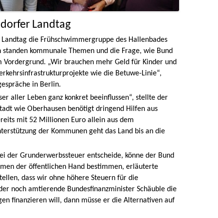
dorfer Landtag
m Landtag die Frühschwimmergruppe des Hallenbades
on standen kommunale Themen und die Frage, wie Bund
m Vordergrund. „Wir brauchen mehr Geld für Kinder und
rkehrsinfrastrukturprojekte wie die Betuwe-Linie“,
espräche in Berlin.
r aller Leben ganz konkret beeinflussen“, stellte der
Stadt wie Oberhausen benötigt dringend Hilfen aus
eits mit 52 Millionen Euro allein aus dem
Unterstützung der Kommunen geht das Land bis an die
bei der Grunderwerbssteuer entscheide, könne der Bund
men der öffentlichen Hand bestimmen, erläuterte
stellen, dass wir ohne höhere Steuern für die
er noch amtierende Bundesfinanzminister Schäuble die
n finanzieren will, dann müsse er die Alternativen auf