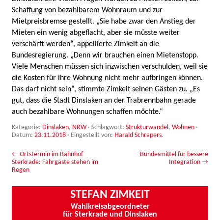
Schaffung von bezahlbarem Wohnraum und zur
Mietpreisbremse gestellt. „Sie habe zwar den Anstieg der
Mieten ein wenig abgeflacht, aber sie müsste weiter
verschärft werden“, appellierte Zimkeit an die
Bundesregierung. „Denn wir brauchen einen Mietenstopp.
Viele Menschen müssen sich inzwischen verschulden, weil sie
die Kosten für ihre Wohnung nicht mehr aufbringen können.
Das darf nicht sein“, stimmte Zimkeit seinen Gästen zu. „Es
gut, dass die Stadt Dinslaken an der Trabrennbahn gerade
auch bezahlbare Wohnungen schaffen möchte.“
Kategorie:
Dinslaken
,
NRW
· Schlagwort:
Strukturwandel
,
Wohnen
·
Datum:
23.11.2018
·
Eingestellt von:
Harald Schrapers
.
Beitrags-Navigation
←
Ortstermin im Bahnhof
Bundesmittel für bessere
Sterkrade: Fahrgäste stehen im
Integration
→
Regen
STEFAN ZIMKEIT
Wahlkreisabgeordneter
für Sterkrade und Dinslaken