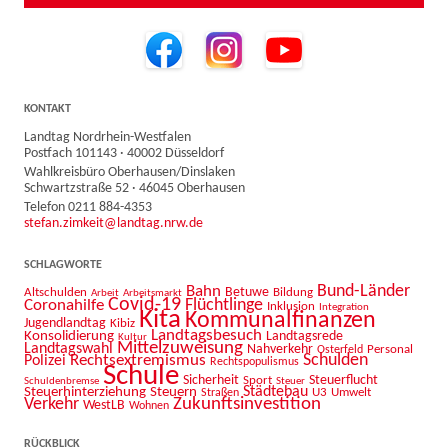
KONTAKT
Landtag Nordrhein-Westfalen
Postfach 101143 · 40002 Düsseldorf
Wahlkreisbüro Oberhausen/Dinslaken
Schwartzstraße 52 · 46045 Oberhausen
Telefon 0211 884-4353
stefan.zimkeit@landtag.nrw.de
SCHLAGWORTE
Bahn
Bund-Länder
Betuwe
Altschulden
Bildung
Arbeit
Arbeitsmarkt
Covid-19
Flüchtlinge
Coronahilfe
Inklusion
Integration
Kita
Kommunalfinanzen
Jugendlandtag
Kibiz
Landtagsbesuch
Konsolidierung
Landtagsrede
Kultur
Mittelzuweisung
Landtagswahl
Nahverkehr
Personal
Osterfeld
Schulden
Rechtsextremismus
Polizei
Rechtspopulismus
Schule
Sicherheit
Sport
Steuerflucht
Schuldenbremse
Steuer
Städtebau
Steuerhinterziehung
Steuern
U3
Umwelt
Straßen
Zukunftsinvestition
Verkehr
WestLB
Wohnen
RÜCKBLICK