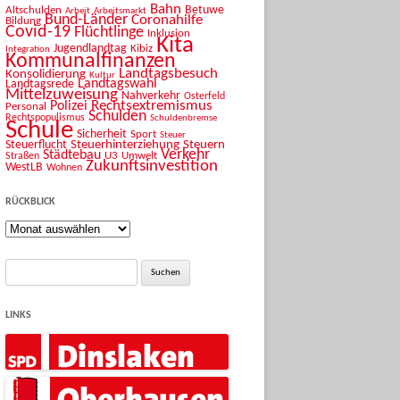
Bahn
Betuwe
Altschulden
Arbeit
Arbeitsmarkt
Bund-Länder
Coronahilfe
Bildung
Covid-19
Flüchtlinge
Inklusion
Kita
Jugendlandtag
Kibiz
Integration
Kommunalfinanzen
Landtagsbesuch
Konsolidierung
Kultur
Landtagswahl
Landtagsrede
Mittelzuweisung
Nahverkehr
Osterfeld
Rechtsextremismus
Polizei
Personal
Schulden
Rechtspopulismus
Schuldenbremse
Schule
Sicherheit
Sport
Steuer
Steuerhinterziehung
Steuern
Steuerflucht
Verkehr
Städtebau
U3
Umwelt
Straßen
Zukunftsinvestition
WestLB
Wohnen
RÜCKBLICK
Rückblick
Suche
nach:
LINKS