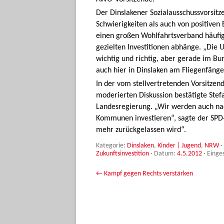
Der Dinslakener Sozialausschussvorsitz
Schwierigkeiten als auch von positiven B
einen großen Wohlfahrtsverband häufig 
gezielten Investitionen abhänge. „Die
wichtig und richtig, aber gerade im B
auch hier in Dinslaken am Fliegenfänge
In der vom stellvertretenden Vorsitzen
moderierten Diskussion bestätigte Stef
Landesregierung. „Wir werden auch nac
Kommunen investieren“, sagte der SPD-L
mehr zurückgelassen wird“.
Kategorie:
Dinslaken
,
Kinder | Jugend
,
NRW
·
Zukunftsinvestition
· Datum:
4.5.2012
·
Einges
Beitrags-Navigation
←
Kampf gegen Rechts verstärken