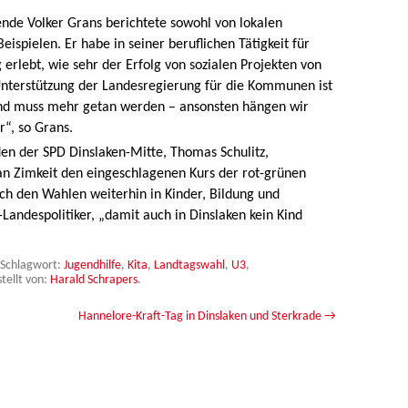
ende Volker Grans berichtete sowohl von lokalen
eispielen. Er habe in seiner beruflichen Tätigkeit für
erlebt, wie sehr der Erfolg von sozialen Projekten von
 Unterstützung der Landesregierung für die Kommunen ist
und muss mehr getan werden – ansonsten hängen wir
r“, so Grans.
den der SPD Dinslaken-Mitte, Thomas Schulitz,
an Zimkeit den eingeschlagenen Kurs der rot-grünen
h den Wahlen weiterhin in Kinder, Bildung und
andespolitiker, „damit auch in Dinslaken kein Kind
 Schlagwort:
Jugendhilfe
,
Kita
,
Landtagswahl
,
U3
,
tellt von:
Harald Schrapers
.
Hannelore-Kraft-Tag in Dinslaken und Sterkrade
→