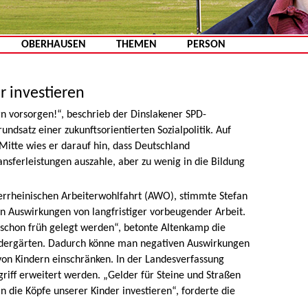
Zum Inhalt springen
OBERHAUSEN
THEMEN
PERSON
r investieren
n vorsorgen!“, beschrieb der Dinslakener SPD-
ndsatz einer zukunftsorientierten Sozialpolitik. Auf
Mitte wies er darauf hin, dass Deutschland
ransferleistungen auszahle, aber zu wenig in die Bildung
derrheinischen Arbeiterwohlfahrt (AWO), stimmte Stefan
en Auswirkungen von langfristiger vorbeugender Arbeit.
 schon früh gelegt werden“, betonte Altenkamp die
ndergärten. Dadurch könne man negativen Auswirkungen
von Kindern einschränken. In der Landesverfassung
griff erweitert werden. „Gelder für Steine und Straßen
n die Köpfe unserer Kinder investieren“, forderte die