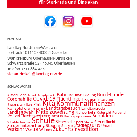
für Sterkrade und Dinslaken
KONTAKT
Landtag Nordrhein-Westfalen
Postfach 101143 · 40002 Düsseldorf
Wahlkreisbüro Oberhausen/Dinslaken
Schwartzstraße 52 · 46045 Oberhausen
Telefon 0211 884-4353
stefan.zimkeit@landtag.nrw.de
SCHLAGWORTE
Bahn
Bund-Länder
Betuwe
Altschulden
Bildung
Arbeit
Arbeitsmarkt
Covid-19
Flüchtlinge
Coronahilfe
Inklusion
Integration
Kita
Kommunalfinanzen
Jugendlandtag
Kibiz
Landtagsbesuch
Konsolidierung
Landtagsrede
Kultur
Mittelzuweisung
Landtagswahl
Nahverkehr
Personal
Osterfeld
Schulden
Rechtsextremismus
Polizei
Rechtspopulismus
Schule
Sicherheit
Sport
Steuerflucht
Schuldenbremse
Steuer
Städtebau
Steuerhinterziehung
Steuern
U3
Umwelt
Straßen
Zukunftsinvestition
Verkehr
WestLB
Wohnen