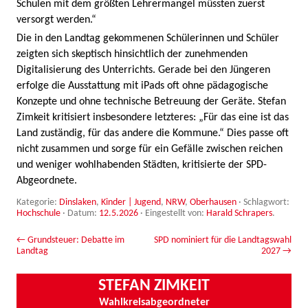
Schulen mit dem größten Lehrermangel müssten zuerst
versorgt werden.“
Die in den Landtag gekommenen Schülerinnen und Schüler
zeigten sich skeptisch hinsichtlich der zunehmenden
Digitalisierung des Unterrichts. Gerade bei den Jüngeren
erfolge die Ausstattung mit iPads oft ohne pädagogische
Konzepte und ohne technische Betreuung der Geräte. Stefan
Zimkeit kritisiert insbesondere letzteres: „Für das eine ist das
Land zuständig, für das andere die Kommune.“ Dies passe oft
nicht zusammen und sorge für ein Gefälle zwischen reichen
und weniger wohlhabenden Städten, kritisierte der SPD-
Abgeordnete.
Kategorie:
Dinslaken
,
Kinder | Jugend
,
NRW
,
Oberhausen
· Schlagwort:
Hochschule
· Datum:
12.5.2026
·
Eingestellt von:
Harald Schrapers
.
Beitrags-Navigation
←
Grundsteuer: Debatte im
SPD nominiert für die Landtagswahl
Landtag
2027
→
STEFAN ZIMKEIT
Wahlkreisabgeordneter