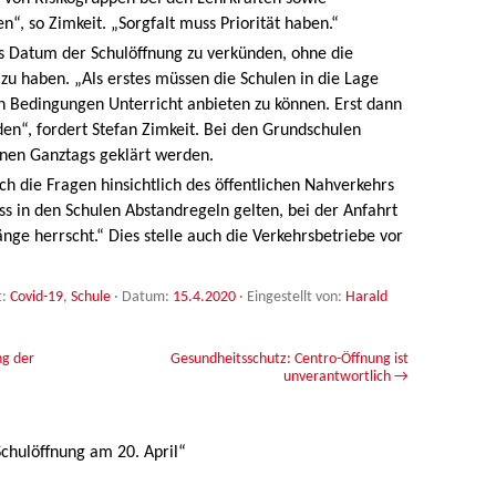
n“, so Zimkeit. „Sorgfalt muss Priorität haben.“
das Datum der Schulöffnung zu verkünden, ohne die
u haben. „Als erstes müssen die Schulen in die Lage
n Bedingungen Unterricht anbieten zu können. Erst dann
en“, fordert Stefan Zimkeit. Bei den Grundschulen
nen Ganztags geklärt werden.
h die Fragen hinsichtlich des öffentlichen Nahverkehrs
ss in den Schulen Abstandregeln gelten, bei der Anfahrt
nge herrscht.“ Dies stelle auch die Verkehrsbetriebe vor
t:
Covid-19
,
Schule
· Datum:
15.4.2020
·
Eingestellt von:
Harald
ng der
Gesundheitsschutz: Centro-Öffnung ist
unverantwortlich
→
Schulöffnung am 20. April
“