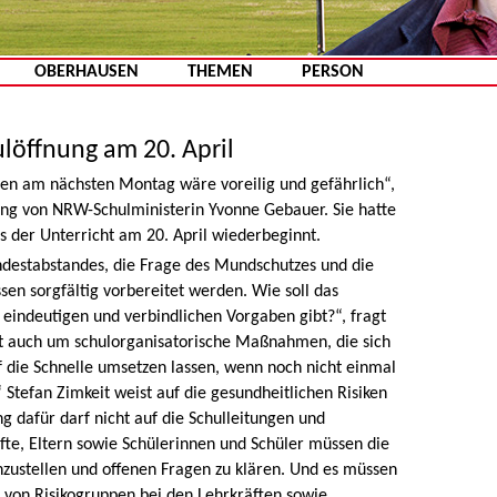
Zum Inhalt springen
OBERHAUSEN
THEMEN
PERSON
löffnung am 20. April
len am nächsten Montag wäre voreilig und gefährlich“,
gung von NRW-Schulministerin Yvonne Gebauer. Sie hatte
dass der Unterricht am 20. April wiederbeginnt.
ndestabstandes, die Frage des Mundschutzes und die
en sorgfältig vorbereitet werden. Wie soll das
 eindeutigen und verbindlichen Vorgaben gibt?“, fragt
t auch um schulorganisatorische Maßnahmen, die sich
die Schnelle umsetzen lassen, wenn noch nicht einmal
 Stefan Zimkeit weist auf die gesundheitlichen Risiken
ng dafür darf nicht auf die Schulleitungen und
fte, Eltern sowie Schülerinnen und Schüler müssen die
inzustellen und offenen Fragen zu klären. Und es müssen
 von Risikogruppen bei den Lehrkräften sowie