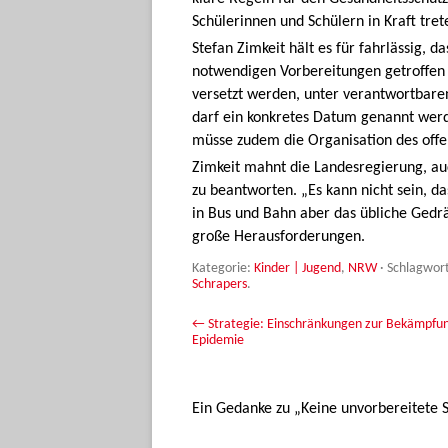
Schülerinnen und Schülern in Kraft trete
Stefan Zimkeit hält es für fahrlässig, 
notwendigen Vorbereitungen getroffen z
versetzt werden, unter verantwortbare
darf ein konkretes Datum genannt werd
müsse zudem die Organisation des offe
Zimkeit mahnt die Landesregierung, auc
zu beantworten. „Es kann nicht sein, da
in Bus und Bahn aber das übliche Gedrä
große Herausforderungen.
Kategorie:
Kinder | Jugend
,
NRW
· Schlagwor
Schrapers
.
Beitrags-Navigation
←
Strategie: Einschränkungen zur Bekämpfu
Epidemie
Ein Gedanke zu „
Keine unvorbereitete 