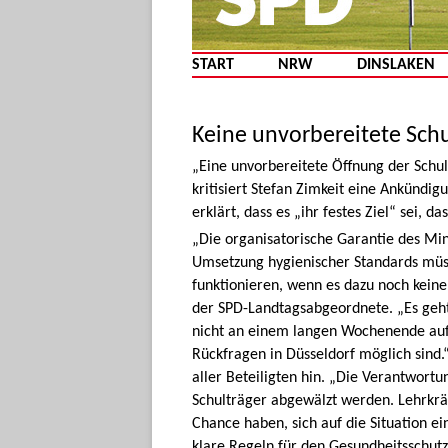
START
NRW
DINSLAKEN
Keine unvorbereitete Schu
„Eine unvorbereitete Öffnung der Schu
kritisiert Stefan Zimkeit eine Ankündi
erklärt, dass es „ihr festes Ziel“ sei, 
„Die organisatorische Garantie des Mi
Umsetzung hygienischer Standards müss
funktionieren, wenn es dazu noch keine
der SPD-Landtagsabgeordnete. „Es geh
nicht an einem langen Wochenende auf 
Rückfragen in Düsseldorf möglich sind.“
aller Beteiligten hin. „Die Verantwortu
Schulträger abgewälzt werden. Lehrkrä
Chance haben, sich auf die Situation e
klare Regeln für den Gesundheitsschutz