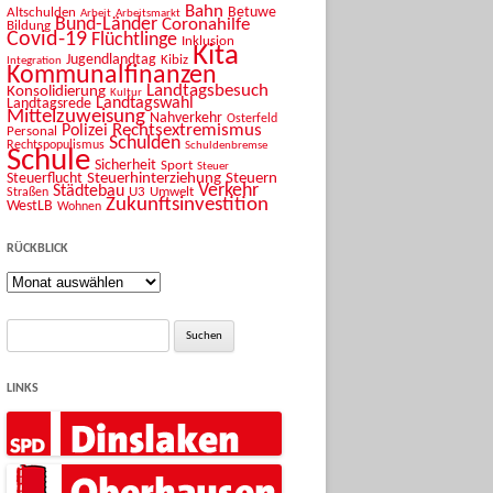
Bahn
Betuwe
Altschulden
Arbeit
Arbeitsmarkt
Bund-Länder
Coronahilfe
Bildung
Covid-19
Flüchtlinge
Inklusion
Kita
Jugendlandtag
Kibiz
Integration
Kommunalfinanzen
Landtagsbesuch
Konsolidierung
Kultur
Landtagswahl
Landtagsrede
Mittelzuweisung
Nahverkehr
Osterfeld
Rechtsextremismus
Polizei
Personal
Schulden
Rechtspopulismus
Schuldenbremse
Schule
Sicherheit
Sport
Steuer
Steuerhinterziehung
Steuern
Steuerflucht
Verkehr
Städtebau
U3
Umwelt
Straßen
Zukunftsinvestition
WestLB
Wohnen
RÜCKBLICK
Rückblick
Suche
nach:
LINKS