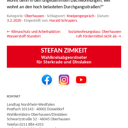
wohnt denn in den ungedämmten Dachwohnungen, wer
wohnt an den hoch belasteten Durchgangsstraßen?“
Kategorie:
Oberhausen
· Schlagwort:
Kneipengespräch
· Datum:
3.2.2020
·
Eingestellt von:
Harald Schrapers
.
Beitrags-Navigation
←
Klimaschutz und Arbeitsplätze:
Sozialwohnungsbau: Oberhausen
Wasserstoff-Standort
ruft Fördermittel nicht ab
→
STEFAN ZIMKEIT
Wahlkreisabgeordneter
für Sterkrade und Dinslaken
KONTAKT
Landtag Nordrhein-Westfalen
Postfach 101143 · 40002 Düsseldorf
Wahlkreisbüro Oberhausen/Dinslaken
Schwartzstraße 52 · 46045 Oberhausen
Telefon 0211 884-4353