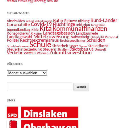
stefan.zimkeit@landtag.nrw.de
SCHLAGWORTE
Bahn
Bund-Länder
Betuwe
Altschulden
Bildung
Arbeit
Arbeitsmarkt
Covid-19
Flüchtlinge
Coronahilfe
Inklusion
Integration
Kita
Kommunalfinanzen
Jugendlandtag
Kibiz
Landtagsbesuch
Konsolidierung
Landtagsrede
Kultur
Mittelzuweisung
Landtagswahl
Nahverkehr
Personal
Osterfeld
Schulden
Rechtsextremismus
Polizei
Rechtspopulismus
Schule
Sicherheit
Sport
Steuerflucht
Schuldenbremse
Steuer
Städtebau
Steuerhinterziehung
Steuern
U3
Umwelt
Straßen
Zukunftsinvestition
Verkehr
WestLB
Wohnen
RÜCKBLICK
Rückblick
Suche
nach:
LINKS