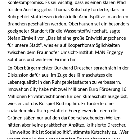
Kohlekompromiss. Es sei wichtig, dass es einen klaren Pfad
für den Ausstieg gebe. Thomas Kutschaty forderte, dass im
Ruhrgebiet stattdessen industrielle Arbeitsplätze in anderen
Branchen geschaffen werden. Oberhausen sei ein besonders
geeigneter Standort für die Wasserstoffwirtschaft, sagte
Stefan Zimkeit vor. „Das ist eine große Entwicklungschance
für unsere Stadt“, wies er auf Koopertionsmöglichkeiten
zwischen dem Fraunhofer Umsicht-Institut, MAN Engergy
Solutions und weiteren Firmen hin.
Ex-Oberbürgermeister Burkhard Drescher sprach sich in der
Diskussion dafür aus, im Zuge des Klimaschutzes die
Lebensqualität in den Ruhrgebietsstädten zu verbessern.
Innovation City habe mit zwei Millionen Euro Förderung 16
Millionen Privatinvestitionen für den Klimaschutz ausgelöst,
wies er auf das Beispiel Bottrop hin. Er forderte eine
sozialdemokratisch gestaltete Energiewende, denn die
Grünen säßen nur auf den darüberschwebenden Wolken,
hätten aber keine praktischen Ansätze, kritisierte Drescher.
„Umweltpolitik ist Sozialpolitik“, stimmte Kutschaty zu. „Wer