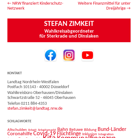
Beitrags-Navigation
←
NRW finanziert Kinderschutz-
Weitere Finanzmittel für unter
Netzwerk
Dreijährige
→
STEFAN ZIMKEIT
Wahlkreisabgeordneter
für Sterkrade und Dinslaken
KONTAKT
Landtag Nordrhein-Westfalen
Postfach 101143 · 40002 Düsseldorf
Wahlkreisbüro Oberhausen/Dinslaken
Schwartzstraße 52 · 46045 Oberhausen
Telefon 0211 884-4353
stefan.zimkeit@landtag.nrw.de
SCHLAGWORTE
Bahn
Bund-Länder
Betuwe
Altschulden
Bildung
Arbeit
Arbeitsmarkt
Covid-19
Flüchtlinge
Coronahilfe
Inklusion
Integration