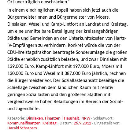
Ort unerträglich einschränken.“
In einem eindringlichen Appell haben sich jetzt auch die
Bürgermeisterinnen und Bürgermeister von Moers,
Dinslaken, Wesel und Kamp-Lintfort an Landrat und Kreistag,
um eine unmittelbare Beteiligung der kreisangehörigen
Städte und Gemeinden an den Unterkunftskosten von Hartz-
IV-Empfängern zu verhindern. Konkret würde die von der
CDU-Kreistagsfraktion beantragte Sonderumlage die großen
Städte erheblich zusätzlich belasten, und zwar Dinslaken mit
139.000 Euro, Kamp-Lintfort mit 197.000 Euro, Moers mit
130.000 Euro und Wesel mit 387.000 Euro jährlich, rechnen
die Bürgermeister vor. Der Soziallastenansatz beseitige die
Schieflage zwischen dem ländlichen Raum mit relativ
geringen Soziallasten und den größeren Städten mit
vergleichsweise hohen Belastungen im Bereich der Sozial-
und Jugendhilfe.
Kategorie:
Dinslaken
,
Finanzen | Haushalt
,
NRW
· Schlagwort:
Kommunalfinanzen
,
Kreistag
· Datum:
26.9.2012
·
Eingestellt von:
Harald Schrapers
.