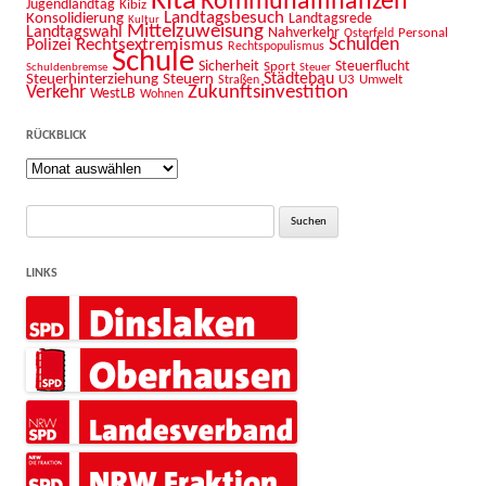
Kita
Kommunalfinanzen
Jugendlandtag
Kibiz
Landtagsbesuch
Konsolidierung
Landtagsrede
Kultur
Mittelzuweisung
Landtagswahl
Nahverkehr
Personal
Osterfeld
Schulden
Rechtsextremismus
Polizei
Rechtspopulismus
Schule
Sicherheit
Sport
Steuerflucht
Schuldenbremse
Steuer
Städtebau
Steuerhinterziehung
Steuern
U3
Umwelt
Straßen
Zukunftsinvestition
Verkehr
WestLB
Wohnen
RÜCKBLICK
Rückblick
Suche
nach:
LINKS