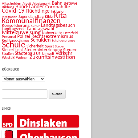
Bahn
Betuwe
Altschulden
Arbeit
Arbeitsmarkt
Bund-Länder
Coronahilfe
Bildung
Covid-19
Flüchtlinge
Inklusion
Kita
Jugendlandtag
Kibiz
Integration
Kommunalfinanzen
Landtagsbesuch
Konsolidierung
Kultur
Landtagswahl
Landtagsrede
Mittelzuweisung
Nahverkehr
Osterfeld
Rechtsextremismus
Polizei
Personal
Schulden
Rechtspopulismus
Schuldenbremse
Schule
Sicherheit
Sport
Steuer
Steuerhinterziehung
Steuern
Steuerflucht
Verkehr
Städtebau
U3
Umwelt
Straßen
Zukunftsinvestition
WestLB
Wohnen
RÜCKBLICK
Rückblick
Suche
nach:
LINKS