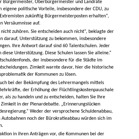
ür Bürgermeister, Oberbürgermeister und Landräte
m eigene politische Vorteile, insbesondere der CDU, zu
s Extremisten zukünftig Bürgermeisterposten erhalten“,
en Versäumnisse auf.
e nicht zuhören. Sie entscheiden auch nicht“, beklagte der
en darauf, Unterstützung zu bekommen, insbesondere
gen. Ihre Antwort darauf sind 60 Talentschulen. Jeder
diese Unterstützung. Diese Schulen lassen Sie alleine.“
schuldenfonds, der insbesondere für die Städte im
ntscheidungen. Zimkeit warnte davor, hier die historische
gsproblematik der Kommunen zu lösen.
auch bei der Bekämpfung des Lehrermangels mittels
lehrkräfte, der Erhöhung der Flüchtlingskostenpauschale
, als zu handeln und zu entscheiden, halten Sie Ihre
Zimkeit in der Plenardebatte. „Erinnerungslücken
desregierung.“ Weder der versprochene Schuldenabbau,
en Autobahnen noch der Bürokratieabbau würden sich im
n.
ktion in ihren Anträgen vor, die Kommunen bei der