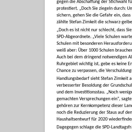
gegen die Abschaffung der Stichwahl f
protestiert. „Doch Sie ziegeln durch: U
sichern, gehen Sie die Gefahr ein, das
zählte Stefan Zimkeit die schwarz-gelb
„Doch es ist nicht nur schlecht, dass Si
SPD-Abgeordnete. „Viele Schulen wart
Schulen mit besonderen Herausforderun
weiß aber: Über 1000 Schulen brauchen 
Auch bei dem dringend notwendigen Alt
Ruhrgebiet wichtig ist, gebe es keine E
Chance zu verpassen, die Verschuldun
Handlungsbedarf sieht Stefan Zimkeit 
verbesserter Besoldung der Grundschul
und dem Investitionsstau. „Noch weniger
gemachten Versprechungen ein“, sagte 
gehören zur Kernkompetenz dieser Lan
noch die Reduzierung der Staus auf d
Haushaltsentwurf für 2020 wiederfinde
Dagegegen schlage die SPD-Landtagsfra