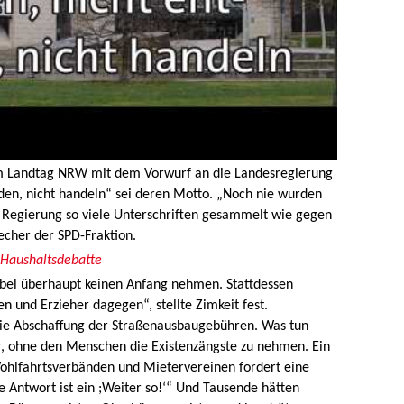
im Landtag NRW mit dem Vorwurf an die Landesregierung
eiden, nicht handeln“ sei deren Motto. „Noch nie wurden
ner Regierung so viele Unterschriften gesammelt wie gegen
recher der SPD-Fraktion.
 Haushaltsdebatte
ubel überhaupt keinen Anfang nehmen. Stattdessen
 und Erzieher dagegen“, stellte Zimkeit fest.
ie Abschaffung der Straßenausbaugebühren. Was tun
er, ohne den Menschen die Existenzängste zu nehmen. Ein
ohlfahrtsverbänden und Mietervereinen fordert eine
 Antwort ist ein ;Weiter so!‘“ Und Tausende hätten