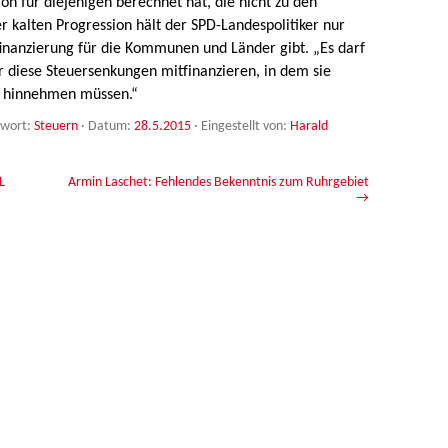
n für diejenigen berechnet hat, die nicht zu den
 kalten Progression hält der SPD-Landespolitiker nur
inanzierung für die Kommunen und Länder gibt. „Es darf
r diese Steuersenkungen mitfinanzieren, in dem sie
e hinnehmen müssen.“
gwort:
Steuern
· Datum:
28.5.2015
·
Eingestellt von:
Harald
L
Armin Laschet: Fehlendes Bekenntnis zum Ruhrgebiet
→