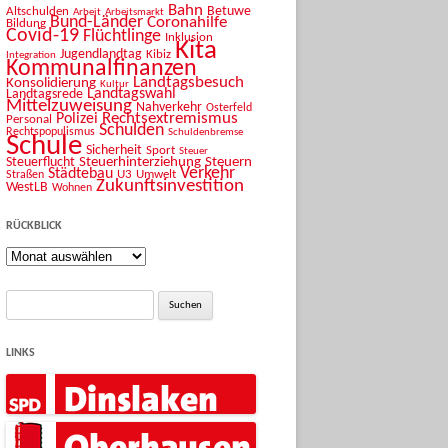
Bahn
Betuwe
Altschulden
Arbeit
Arbeitsmarkt
Bund-Länder
Coronahilfe
Bildung
Covid-19
Flüchtlinge
Inklusion
Kita
Jugendlandtag
Kibiz
Integration
Kommunalfinanzen
Landtagsbesuch
Konsolidierung
Kultur
Landtagswahl
Landtagsrede
Mittelzuweisung
Nahverkehr
Osterfeld
Rechtsextremismus
Polizei
Personal
Schulden
Rechtspopulismus
Schuldenbremse
Schule
Sicherheit
Sport
Steuer
Steuerhinterziehung
Steuern
Steuerflucht
Verkehr
Städtebau
U3
Umwelt
Straßen
Zukunftsinvestition
WestLB
Wohnen
RÜCKBLICK
Rückblick
Suche
nach:
LINKS