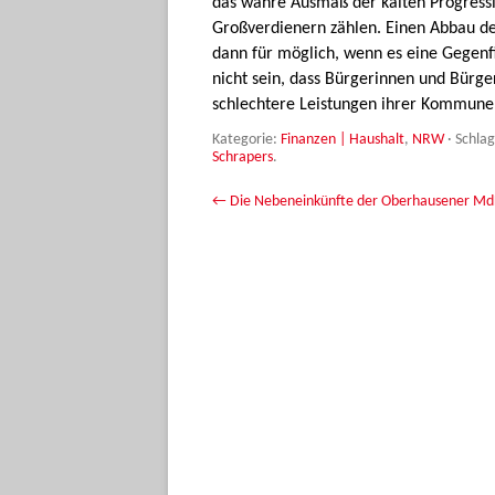
das wahre Ausmaß der kalten Progressio
Großverdienern zählen. Einen Abbau der
dann für möglich, wenn es eine Gegenf
nicht sein, dass Bürgerinnen und Bürge
schlechtere Leistungen ihrer Kommun
Kategorie:
Finanzen | Haushalt
,
NRW
· Schla
Schrapers
.
Beitrags-Navigation
←
Die Nebeneinkünfte der Oberhausener Md