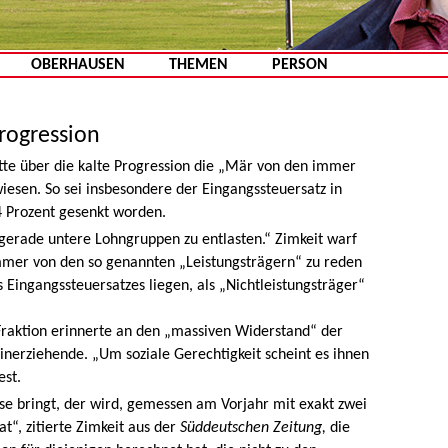
Zum Inhalt springen
OBERHAUSEN
THEMEN
PERSON
Progression
tte über die kalte Progression die „Mär von den immer
esen. So sei insbesondere der Eingangssteuersatz in
4 Prozent gesenkt worden.
gerade untere Lohngruppen zu entlasten.“ Zimkeit warf
mmer von den so genannten „Leistungsträgern“ zu reden
 Eingangssteuersatzes liegen, als „Nichtleistungsträger“
Fraktion erinnerte an den „massiven Widerstand“ der
nerziehende. „Um soziale Gerechtigkeit scheint es ihnen
est.
se bringt, der wird, gemessen am Vorjahr mit exakt zwei
t“, zitierte Zimkeit aus der
Süddeutschen Zeitung,
die